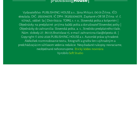
Vydavateľsťvo: PUBLISHING HOUSE a.s., Jána Milca 6, 010 01 Žilina, IČO:
46495959, DIČ: 2820016078, IČ DPH: SK2820016078, Zapísané v OR SR Žilina: vl. č.
10764/L, oddiel: Sa | Distribúcia: TOPAS, s. r. o., Slovenská pošta a kolportéri |
Objednávky na predplatné: prijíma každá pošta a doručovateľ Slovenskej pošty |
Objednávky do zahraničia: Slovenská pošta, a. s., Stredisko predplatného tlače,
Nám. slobody 27, 810 05 Bratislava 15, e-mail:
zahranicna.tlac@slposta.sk
. |
Copyright © 2012-2026 PUBLISHING HOUSE a.s. Autorské práva vyhradené.
Akékoľvek rozmnožovanie textu, fotografií a grafov len s výhradným a
predchádzajúcim súhlasom vedenia redakcie. Nevyžiadané rukopisy nevraciame,
neobjednané nehonorujeme.
Etický kódex novinára
Vyrobilo
Soft Studio