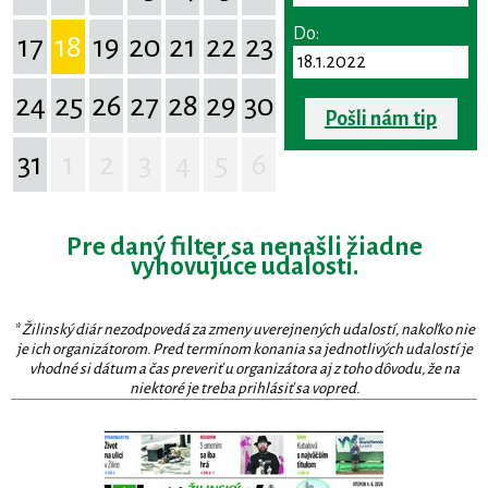
Do:
17
18
19
20
21
22
23
24
25
26
27
28
29
30
Pošli nám tip
31
1
2
3
4
5
6
Pre daný filter sa nenašli žiadne
vyhovujúce udalosti.
* Žilinský diár nezodpovedá za zmeny uverejnených udalostí, nakoľko nie
je ich organizátorom. Pred termínom konania sa jednotlivých udalostí je
vhodné si dátum a čas preveriť u organizátora aj z toho dôvodu, že na
niektoré je treba prihlásiť sa vopred.