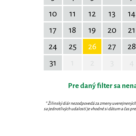
10
11
12
13
14
17
18
19
20
21
24
25
26
27
28
31
1
2
3
4
Pre daný filter sa nen
* Žilinský diár nezodpovedá za zmeny uverejnených
sa jednotlivých udalostí je vhodné si dátum a čas prev