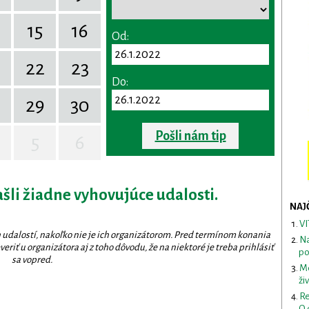
15
16
Od:
22
23
Do:
29
30
Pošli nám tip
5
6
ašli žiadne vyhovujúce udalosti.
NAJ
VI
 udalostí, nakoľko nie je ich organizátorom. Pred termínom konania
Na
eriť u organizátora aj z toho dôvodu, že na niektoré je treba prihlásiť
po
sa vopred.
Me
ži
Re
O 