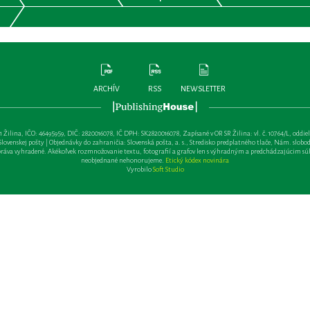
ARCHÍV
RSS
NEWSLETTER
lina, IČO: 46495959, DIČ: 2820016078, IČ DPH: SK2820016078, Zapísané v OR SR Žilina: vl. č. 10764/L, oddiel: Sa 
ovenskej pošty | Objednávky do zahraničia: Slovenská pošta, a. s., Stredisko predplatného tlače, Nám. slobody 
va vyhradené. Akékoľvek rozmnožovanie textu, fotografií a grafov len s výhradným a predchádzajúcim sú
neobjednané nehonorujeme.
Etický kódex novinára
Vyrobilo
Soft Studio