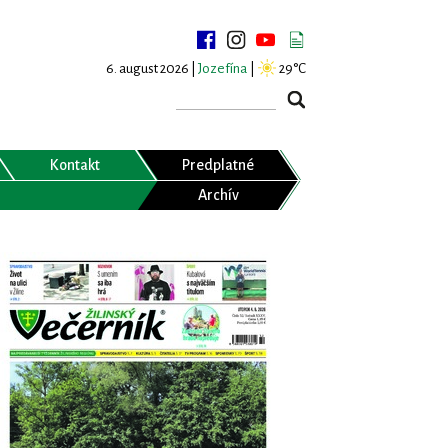
6. august 2026 |
Jozefína
|
29°C
Kontakt
Predplatné
Archív