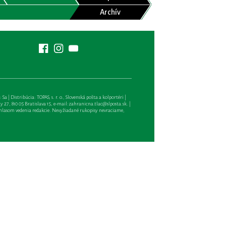
Archív
| Distribúcia: TOPAS, s. r. o., Slovenská pošta a kolportéri |
27, 810 05 Bratislava 15, e-mail:
zahranicna.tlac@slposta.sk
. |
hlasom vedenia redakcie. Nevyžiadané rukopisy nevraciame,