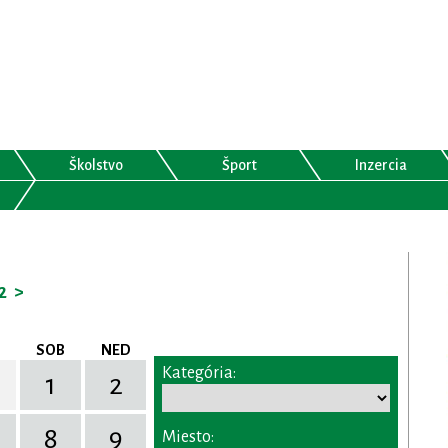
Školstvo
Šport
Inzercia
2
>
SOB
NED
Kategória:
1
2
8
9
Miesto: