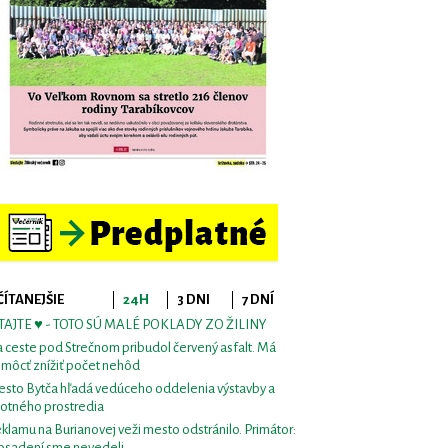
ČÍTANEJŠIE
24H
3 DNI
7 DNÍ
TAJTE ♥ - TOTO SÚ MALÉ POKLADY ZO ŽILINY
 ceste pod Strečnom pribudol červený asfalt. Má
môcť znížiť počet nehôd
sto Bytča hľadá vedúceho oddelenia výstavby a
votného prostredia
klamu na Burianovej veži mesto odstránilo. Primátor:
osadení sme nevedeli