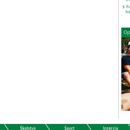
Ra
ku
Op
Školstvo
Šport
Inzercia