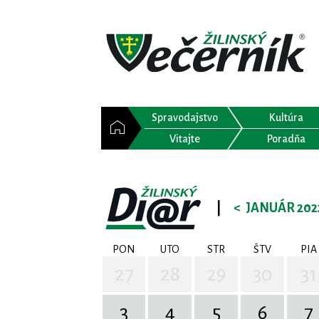
Spravodajstvo
Kultúra
Vitajte
Poradňa
|
<
JANUÁR 202
PON
UTO
STR
ŠTV
PIA
27
28
29
30
31
3
4
5
6
7