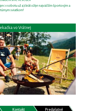
jec v sobotu už 43.krát ožije najväčším športovým a
ltúrnym sviatkom!
ekačka vo Vrátnej
Kontakt
Predplatné