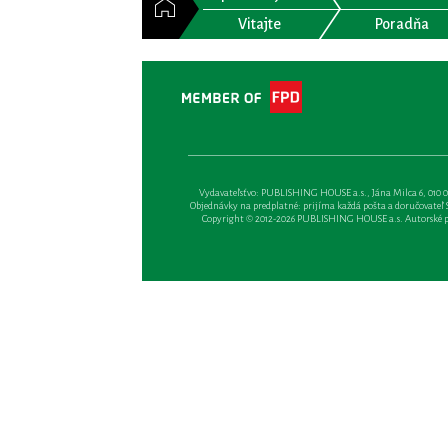
Vitajte
Poradňa
Vydavateľsťvo: PUBLISHING HOUSE a.s., Jána Milca 6, 010 01 Ži
Objednávky na predplatné: prijíma každá pošta a doručovateľ Sl
Copyright © 2012-2026 PUBLISHING HOUSE a.s. Autorské prá