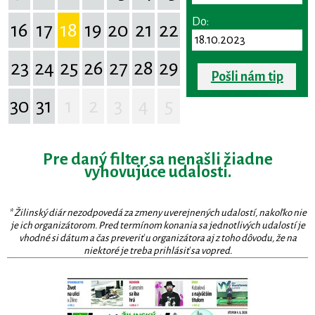
Do:
16
17
18
19
20
21
22
23
24
25
26
27
28
29
Pošli nám tip
30
31
1
2
3
4
5
Pre daný filter sa nenašli žiadne
vyhovujúce udalosti.
* Žilinský diár nezodpovedá za zmeny uverejnených udalostí, nakoľko nie
je ich organizátorom. Pred termínom konania sa jednotlivých udalostí je
vhodné si dátum a čas preveriť u organizátora aj z toho dôvodu, že na
niektoré je treba prihlásiť sa vopred.