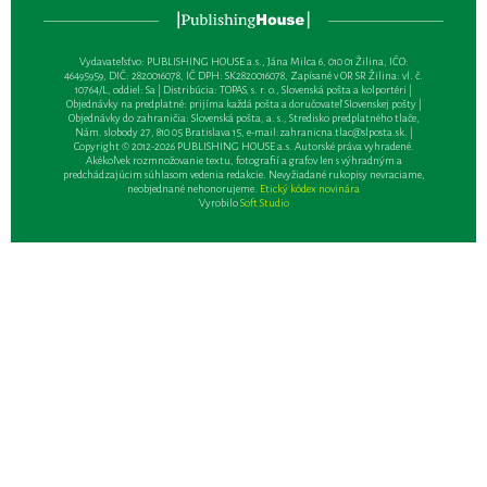
Vydavateľsťvo: PUBLISHING HOUSE a.s., Jána Milca 6, 010 01 Žilina, IČO:
46495959, DIČ: 2820016078, IČ DPH: SK2820016078, Zapísané v OR SR Žilina: vl. č.
10764/L, oddiel: Sa | Distribúcia: TOPAS, s. r. o., Slovenská pošta a kolportéri |
Objednávky na predplatné: prijíma každá pošta a doručovateľ Slovenskej pošty |
Objednávky do zahraničia: Slovenská pošta, a. s., Stredisko predplatného tlače,
Nám. slobody 27, 810 05 Bratislava 15, e-mail:
zahranicna.tlac@slposta.sk
. |
Copyright © 2012-2026 PUBLISHING HOUSE a.s. Autorské práva vyhradené.
Akékoľvek rozmnožovanie textu, fotografií a grafov len s výhradným a
predchádzajúcim súhlasom vedenia redakcie. Nevyžiadané rukopisy nevraciame,
neobjednané nehonorujeme.
Etický kódex novinára
Vyrobilo
Soft Studio