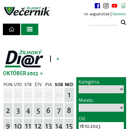
10. august 2026 |
Vavrinec
|
<
OKTÓBER 2023
>
Kategória:
PON
UTO
STR
ŠTV
PIA
SOB
NED
25
26
27
28
29
30
1
Miesto:
2
3
4
5
6
7
8
Od:
9
10
11
12
13
14
15