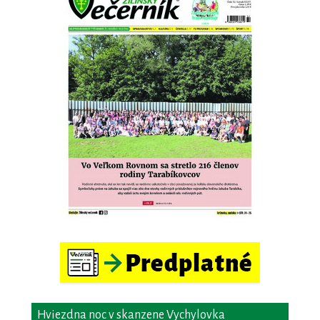
Hviezdna noc v skanzene Vychylovka