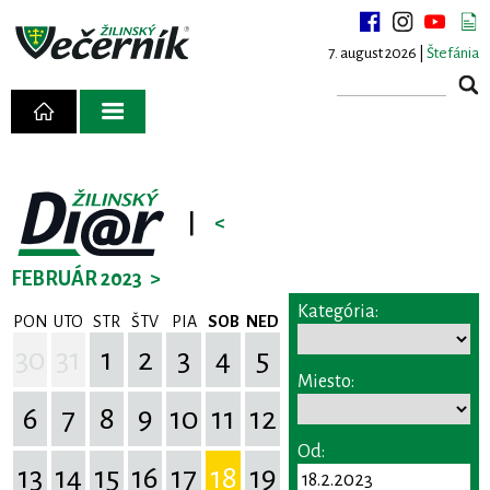
7. august 2026 |
Štefánia
|
<
FEBRUÁR 2023
>
Kategória:
PON
UTO
STR
ŠTV
PIA
SOB
NED
30
31
1
2
3
4
5
Miesto:
6
7
8
9
10
11
12
Od:
13
14
15
16
17
18
19