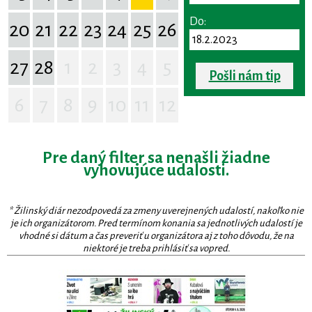
Do:
20
21
22
23
24
25
26
27
28
1
2
3
4
5
Pošli nám tip
6
7
8
9
10
11
12
Pre daný filter sa nenašli žiadne
vyhovujúce udalosti.
* Žilinský diár nezodpovedá za zmeny uverejnených udalostí, nakoľko nie
je ich organizátorom. Pred termínom konania sa jednotlivých udalostí je
vhodné si dátum a čas preveriť u organizátora aj z toho dôvodu, že na
niektoré je treba prihlásiť sa vopred.