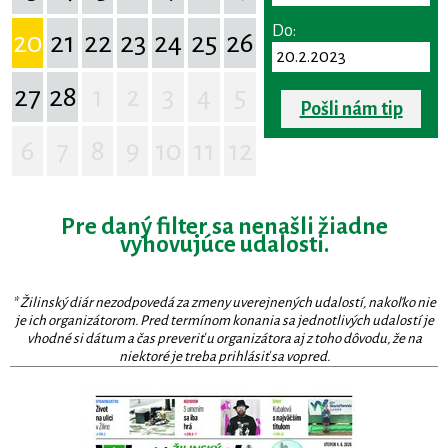
Do:
20
21
22
23
24
25
26
27
28
1
2
3
4
5
Pošli nám tip
6
7
8
9
10
11
12
Pre daný filter sa nenašli žiadne
vyhovujúce udalosti.
* Žilinský diár nezodpovedá za zmeny uverejnených udalostí, nakoľko nie
je ich organizátorom. Pred termínom konania sa jednotlivých udalostí je
vhodné si dátum a čas preveriť u organizátora aj z toho dôvodu, že na
niektoré je treba prihlásiť sa vopred.