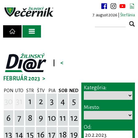
7. august 2026 |
Štefánia
|
<
FEBRUÁR 2023
>
Kategória:
PON
UTO
STR
ŠTV
PIA
SOB
NED
30
31
1
2
3
4
5
Miesto:
6
7
8
9
10
11
12
Od:
13
14
15
16
17
18
19