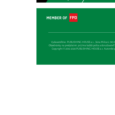
Vydavateľsťvo: PUBLISHING HOUSE a.s., Jána Milca 6, 010 01 Ži
Objednávky na predplatné: prijíma každá pošta a doručovateľ Sl
Copyright © 2012-2026 PUBLISHING HOUSE a.s. Autorské prá