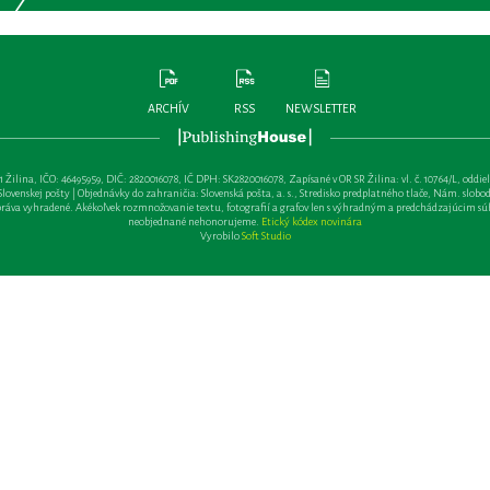
ARCHÍV
RSS
NEWSLETTER
lina, IČO: 46495959, DIČ: 2820016078, IČ DPH: SK2820016078, Zapísané v OR SR Žilina: vl. č. 10764/L, oddiel: Sa 
ovenskej pošty | Objednávky do zahraničia: Slovenská pošta, a. s., Stredisko predplatného tlače, Nám. slobody 
va vyhradené. Akékoľvek rozmnožovanie textu, fotografií a grafov len s výhradným a predchádzajúcim sú
neobjednané nehonorujeme.
Etický kódex novinára
Vyrobilo
Soft Studio