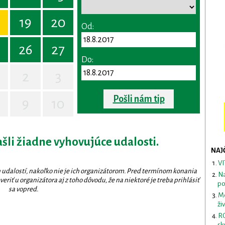
19
20
Od:
26
27
Do:
2
3
Pošli nám tip
9
10
ašli žiadne vyhovujúce udalosti.
NAJ
VI
 udalostí, nakoľko nie je ich organizátorom. Pred termínom konania
Na
eriť u organizátora aj z toho dôvodu, že na niektoré je treba prihlásiť
po
sa vopred.
Me
ži
RO
sk