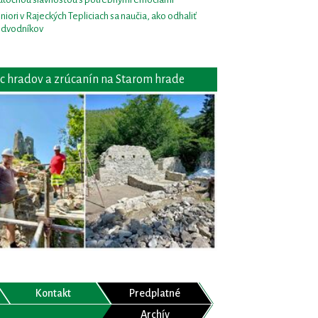
niori v Rajeckých Tepliciach sa naučia, ako odhaliť
dvodníkov
c hradov a zrúcanín na Starom hrade
Kontakt
Predplatné
Archív