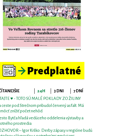
ČÍTANEJŠIE
24H
3 DNI
7 DNÍ
TAJTE ♥ - TOTO SÚ MALÉ POKLADY ZO ŽILINY
 ceste pod Strečnom pribudol červený asfalt. Má
môcť znížiť počet nehôd
sto Bytča hľadá vedúceho oddelenia výstavby a
votného prostredia
ZHOVOR – Igor Krško: Derby zápasy v regióne budú
utočnou slávnosťou s potrebnými emóciami