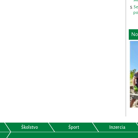
Se
po
No
Školstvo
Šport
Inzercia