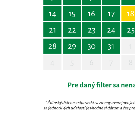
14
15
16
17
18
21
22
23
24
25
28
29
30
31
1
4
5
6
7
8
Pre daný filter sa nen
* Žilinský diár nezodpovedá za zmeny uverejnených
sa jednotlivých udalostí je vhodné si dátum a čas prev