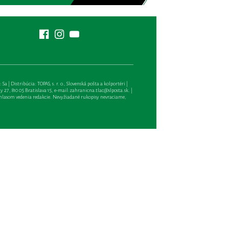
| Distribúcia: TOPAS, s. r. o., Slovenská pošta a kolportéri |
27, 810 05 Bratislava 15, e-mail:
zahranicna.tlac@slposta.sk
. |
hlasom vedenia redakcie. Nevyžiadané rukopisy nevraciame,