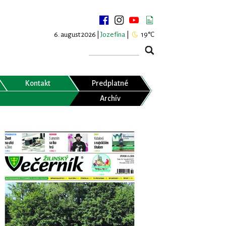
6. august 2026 |
Jozefína
|
19°C
Kontakt
Predplatné
Archív