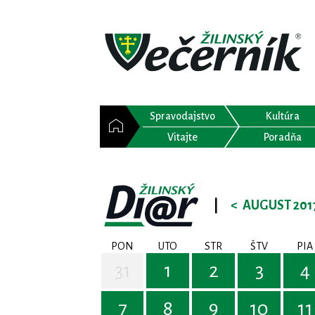
Spravodajstvo
Kultúra
Vitajte
Poradňa
|
<
AUGUST 201
PON
UTO
STR
ŠTV
PIA
31
1
2
3
4
7
8
9
10
11