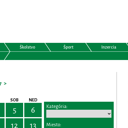
Školstvo
Šport
Inzercia
7
>
SOB
NED
Kategória:
5
6
12
13
Miesto: