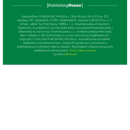
Vydavateľsťvo: PUBLISHING HOUSE a.s., Jána Milca 6, 010 01 Žilina, IČO:
46495959, DIČ: 2820016078, IČ DPH: SK2820016078, Zapísané v OR SR Žilina: vl. č.
10764/L, oddiel: Sa | Distribúcia: TOPAS, s. r. o., Slovenská pošta a kolportéri |
Objednávky na predplatné: prijíma každá pošta a doručovateľ Slovenskej pošty |
Objednávky do zahraničia: Slovenská pošta, a. s., Stredisko predplatného tlače,
Nám. slobody 27, 810 05 Bratislava 15, e-mail:
zahranicna.tlac@slposta.sk
. |
Copyright © 2012-2026 PUBLISHING HOUSE a.s. Autorské práva vyhradené.
Akékoľvek rozmnožovanie textu, fotografií a grafov len s výhradným a
predchádzajúcim súhlasom vedenia redakcie. Nevyžiadané rukopisy nevraciame,
neobjednané nehonorujeme.
Etický kódex novinára
Vyrobilo
Soft Studio