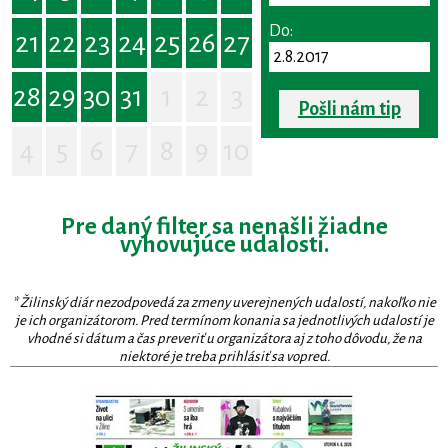
Do:
21
22
23
24
25
26
27
28
29
30
31
1
2
3
Pošli nám tip
4
5
6
7
8
9
10
Pre daný filter sa nenašli žiadne
vyhovujúce udalosti.
* Žilinský diár nezodpovedá za zmeny uverejnených udalostí, nakoľko nie
je ich organizátorom. Pred termínom konania sa jednotlivých udalostí je
vhodné si dátum a čas preveriť u organizátora aj z toho dôvodu, že na
niektoré je treba prihlásiť sa vopred.