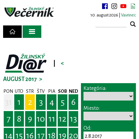
10. august 2026 |
Vavrinec
|
<
AUGUST 2017
>
Kategória:
PON
UTO
STR
ŠTV
PIA
SOB
NED
31
1
2
3
4
5
6
Miesto:
7
8
9
10
11
12
13
Od:
14
15
16
17
18
19
20