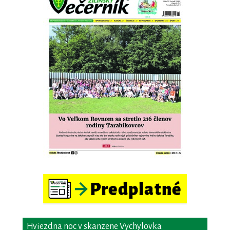
Hviezdna noc v skanzene Vychylovka