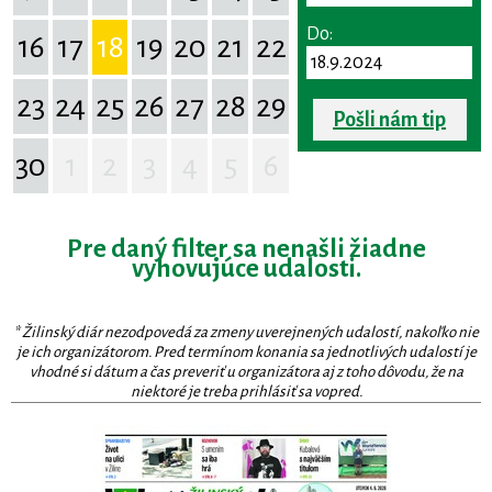
Do:
16
17
18
19
20
21
22
23
24
25
26
27
28
29
Pošli nám tip
30
1
2
3
4
5
6
Pre daný filter sa nenašli žiadne
vyhovujúce udalosti.
* Žilinský diár nezodpovedá za zmeny uverejnených udalostí, nakoľko nie
je ich organizátorom. Pred termínom konania sa jednotlivých udalostí je
vhodné si dátum a čas preveriť u organizátora aj z toho dôvodu, že na
niektoré je treba prihlásiť sa vopred.