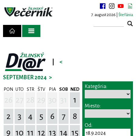
7. august 2026 |
Štefánia
|
<
SEPTEMBER 2024
>
Kategória:
PON
UTO
STR
ŠTV
PIA
SOB
NED
26
27
28
29
30
31
1
Miesto:
2
3
4
5
6
7
8
Od:
9
10
11
12
13
14
15