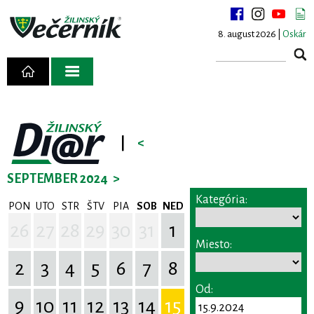
8. august 2026 |
Oskár
|
<
SEPTEMBER 2024
>
Kategória:
PON
UTO
STR
ŠTV
PIA
SOB
NED
26
27
28
29
30
31
1
Miesto:
2
3
4
5
6
7
8
Od:
9
10
11
12
13
14
15