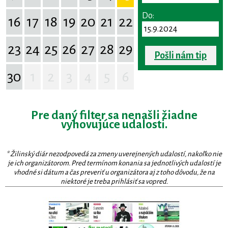
Do:
16
17
18
19
20
21
22
23
24
25
26
27
28
29
Pošli nám tip
30
1
2
3
4
5
6
Pre daný filter sa nenašli žiadne
vyhovujúce udalosti.
* Žilinský diár nezodpovedá za zmeny uverejnených udalostí, nakoľko nie
je ich organizátorom. Pred termínom konania sa jednotlivých udalostí je
vhodné si dátum a čas preveriť u organizátora aj z toho dôvodu, že na
niektoré je treba prihlásiť sa vopred.