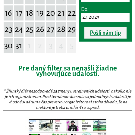
Do:
16
17
18
19
20
21
22
23
24
25
26
27
28
29
Pošli nám tip
30
31
1
2
3
4
5
Pre daný filter sa nenašli žiadne
vyhovujúce udalosti.
* Žilinský diár nezodpovedá za zmeny uverejnených udalostí, nakoľko nie
je ich organizátorom. Pred termínom konania sa jednotlivých udalostí je
vhodné si dátum a čas preveriť u organizátora aj z toho dôvodu, že na
niektoré je treba prihlásiť sa vopred.