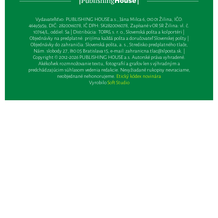
Vydavateľsťvo: PUBLISHING HOUSE a.s., Jána Milca 6, 010 01 Žilina, IČO:
46495959, DIČ: 2820016078, IČ DPH: SK2820016078, Zapísané v OR SR Žilina: vl. č.
10764/L, oddiel: Sa | Distribúcia: TOPAS, s. r. o., Slovenská pošta a kolportéri |
Objednávky na predplatné: prijíma každá pošta a doručovateľ Slovenskej pošty |
Objednávky do zahraničia: Slovenská pošta, a. s., Stredisko predplatného tlače,
Nám. slobody 27, 810 05 Bratislava 15, e-mail:
zahranicna.tlac@slposta.sk
. |
Copyright © 2012-2026 PUBLISHING HOUSE a.s. Autorské práva vyhradené.
Akékoľvek rozmnožovanie textu, fotografií a grafov len s výhradným a
predchádzajúcim súhlasom vedenia redakcie. Nevyžiadané rukopisy nevraciame,
neobjednané nehonorujeme.
Etický kódex novinára
Vyrobilo
Soft Studio