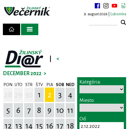
9. august 2026 |
Ľubomíra
|
<
DECEMBER 2022
>
Kategória:
PON
UTO
STR
ŠTV
PIA
SOB
NED
28
29
30
1
2
3
4
Miesto:
5
6
7
8
9
10
11
Od:
12
13
14
15
16
17
18