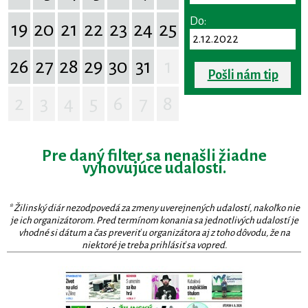
Do:
19
20
21
22
23
24
25
26
27
28
29
30
31
1
Pošli nám tip
2
3
4
5
6
7
8
Pre daný filter sa nenašli žiadne
vyhovujúce udalosti.
* Žilinský diár nezodpovedá za zmeny uverejnených udalostí, nakoľko nie
je ich organizátorom. Pred termínom konania sa jednotlivých udalostí je
vhodné si dátum a čas preveriť u organizátora aj z toho dôvodu, že na
niektoré je treba prihlásiť sa vopred.