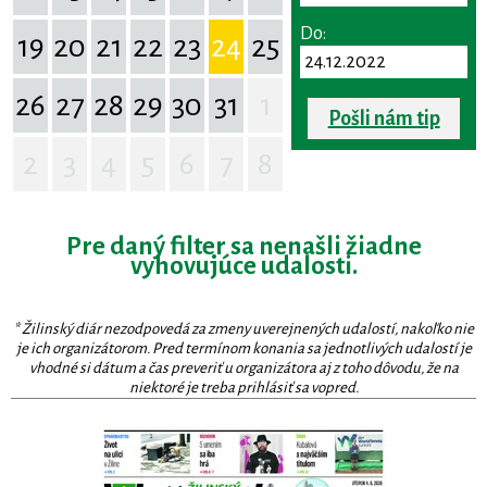
Do:
19
20
21
22
23
24
25
26
27
28
29
30
31
1
Pošli nám tip
2
3
4
5
6
7
8
Pre daný filter sa nenašli žiadne
vyhovujúce udalosti.
* Žilinský diár nezodpovedá za zmeny uverejnených udalostí, nakoľko nie
je ich organizátorom. Pred termínom konania sa jednotlivých udalostí je
vhodné si dátum a čas preveriť u organizátora aj z toho dôvodu, že na
niektoré je treba prihlásiť sa vopred.