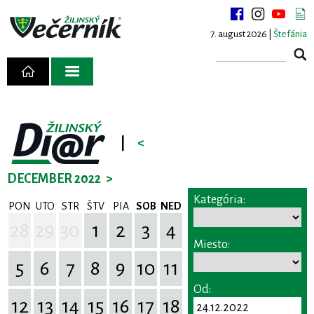
7. august 2026 |
Štefánia
|
<
DECEMBER 2022
>
Kategória:
PON
UTO
STR
ŠTV
PIA
SOB
NED
28
29
30
1
2
3
4
Miesto:
5
6
7
8
9
10
11
Od:
12
13
14
15
16
17
18