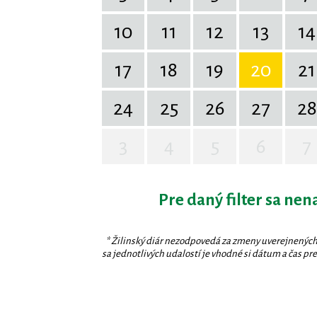
10
11
12
13
14
17
18
19
20
21
24
25
26
27
28
3
4
5
6
7
Pre daný filter sa nen
* Žilinský diár nezodpovedá za zmeny uverejnených
sa jednotlivých udalostí je vhodné si dátum a čas prev