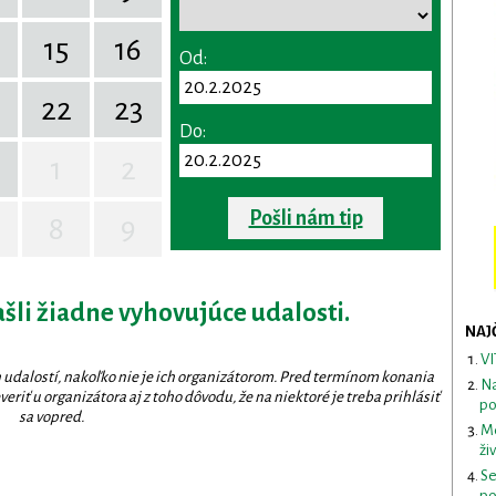
15
16
Od:
22
23
Do:
1
2
Pošli nám tip
8
9
ašli žiadne vyhovujúce udalosti.
NAJ
VI
 udalostí, nakoľko nie je ich organizátorom. Pred termínom konania
Na
eriť u organizátora aj z toho dôvodu, že na niektoré je treba prihlásiť
po
sa vopred.
Me
ži
Se
po