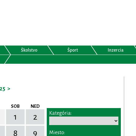
Školstvo
Šport
Inzercia
25
>
SOB
NED
Kategória:
1
2
8
9
Miesto: