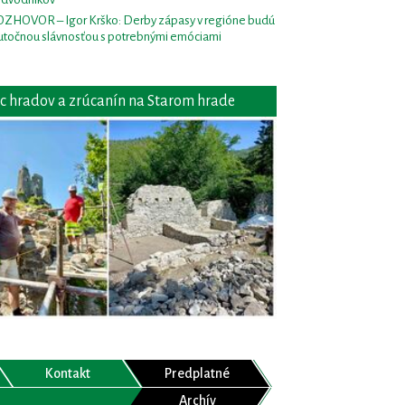
ZHOVOR – Igor Krško: Derby zápasy v regióne budú
utočnou slávnosťou s potrebnými emóciami
c hradov a zrúcanín na Starom hrade
Kontakt
Predplatné
Archív