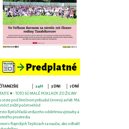
ČÍTANEJŠIE
24H
3 DNI
7 DNÍ
TAJTE ♥ - TOTO SÚ MALÉ POKLADY ZO ŽILINY
 ceste pod Strečnom pribudol červený asfalt. Má
môcť znížiť počet nehôd
sto Bytča hľadá vedúceho oddelenia výstavby a
votného prostredia
niori v Rajeckých Tepliciach sa naučia, ako odhaliť
dvodníkov