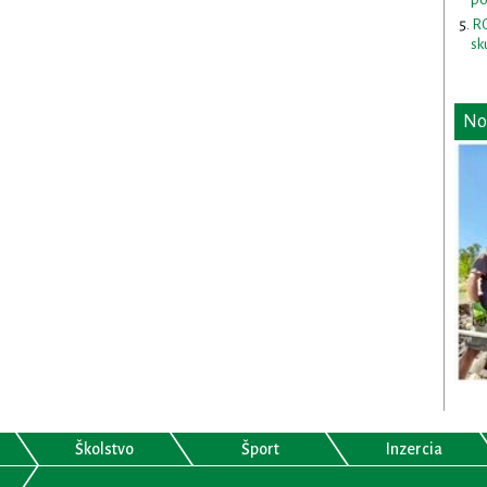
RO
sk
No
Školstvo
Šport
Inzercia