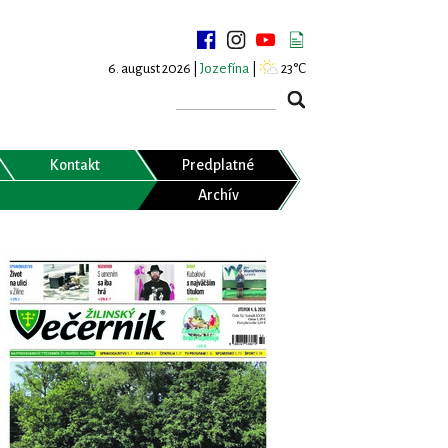
6. august 2026 |
Jozefína
|
23°C
Kontakt
Predplatné
Archív