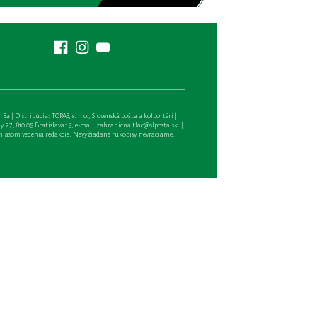
| Distribúcia: TOPAS, s. r. o., Slovenská pošta a kolportéri |
27, 810 05 Bratislava 15, e-mail:
zahranicna.tlac@slposta.sk
. |
hlasom vedenia redakcie. Nevyžiadané rukopisy nevraciame,