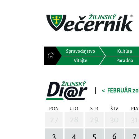
Spravodajstvo
Kultúra
Vitajte
Poradňa
|
<
FEBRUÁR 20
PON
UTO
STR
ŠTV
PIA
27
28
29
30
31
3
4
5
6
7