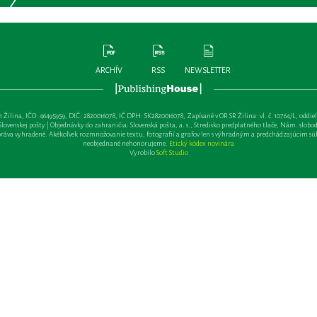
ARCHÍV
RSS
NEWSLETTER
lina, IČO: 46495959, DIČ: 2820016078, IČ DPH: SK2820016078, Zapísané v OR SR Žilina: vl. č. 10764/L, oddiel: Sa 
ovenskej pošty | Objednávky do zahraničia: Slovenská pošta, a. s., Stredisko predplatného tlače, Nám. slobody 
va vyhradené. Akékoľvek rozmnožovanie textu, fotografií a grafov len s výhradným a predchádzajúcim sú
neobjednané nehonorujeme.
Etický kódex novinára
Vyrobilo
Soft Studio