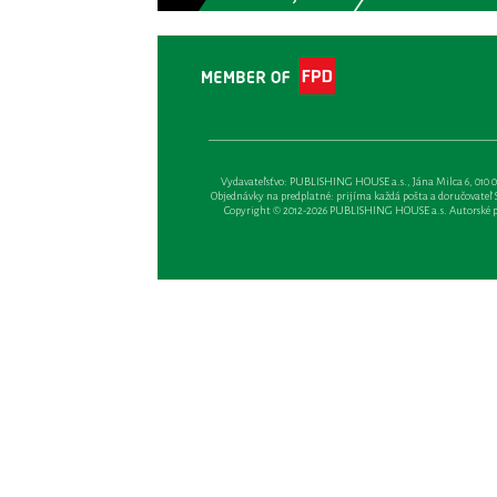
Vydavateľsťvo: PUBLISHING HOUSE a.s., Jána Milca 6, 010 01 Ži
Objednávky na predplatné: prijíma každá pošta a doručovateľ Sl
Copyright © 2012-2026 PUBLISHING HOUSE a.s. Autorské prá