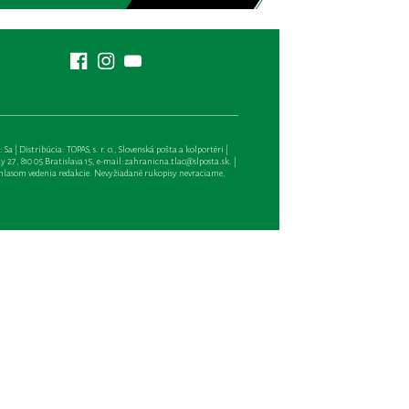
| Distribúcia: TOPAS, s. r. o., Slovenská pošta a kolportéri |
27, 810 05 Bratislava 15, e-mail:
zahranicna.tlac@slposta.sk
. |
hlasom vedenia redakcie. Nevyžiadané rukopisy nevraciame,