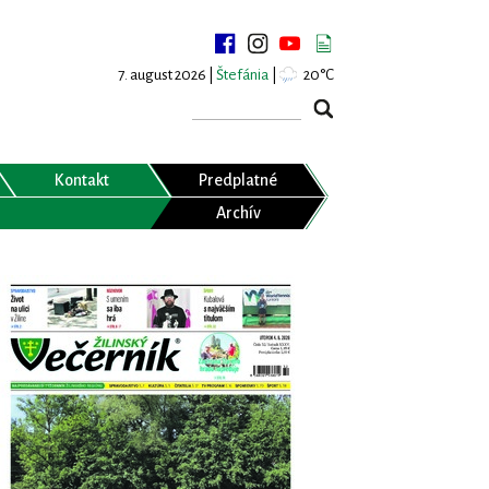
7. august 2026 |
Štefánia
|
20°C
Kontakt
Predplatné
Archív