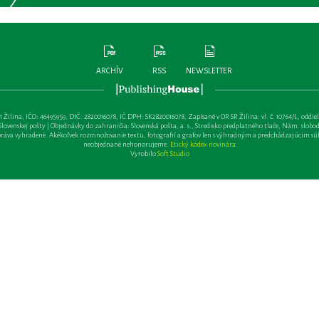
ARCHÍV
RSS
NEWSLETTER
lina, IČO: 46495959, DIČ: 2820016078, IČ DPH: SK2820016078, Zapísané v OR SR Žilina: vl. č. 10764/L, oddiel: Sa 
ovenskej pošty | Objednávky do zahraničia: Slovenská pošta, a. s., Stredisko predplatného tlače, Nám. slobody 
va vyhradené. Akékoľvek rozmnožovanie textu, fotografií a grafov len s výhradným a predchádzajúcim sú
neobjednané nehonorujeme.
Etický kódex novinára
Vyrobilo
Soft Studio