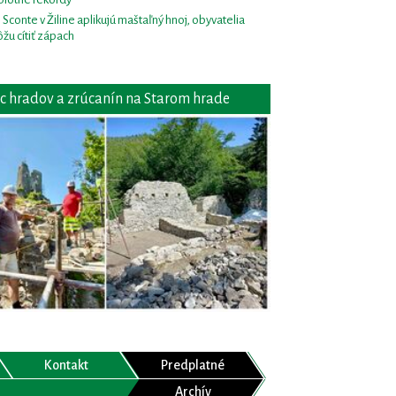
i Sconte v Žiline aplikujú maštaľný hnoj, obyvatelia
žu cítiť zápach
c hradov a zrúcanín na Starom hrade
Kontakt
Predplatné
Archív