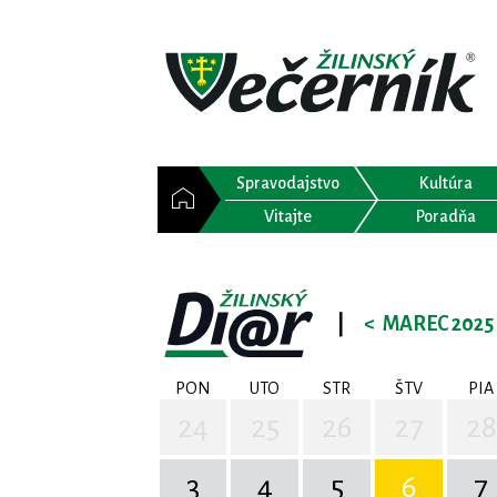
Spravodajstvo
Kultúra
Vitajte
Poradňa
|
<
MAREC 2025
PON
UTO
STR
ŠTV
PIA
24
25
26
27
28
3
4
5
6
7