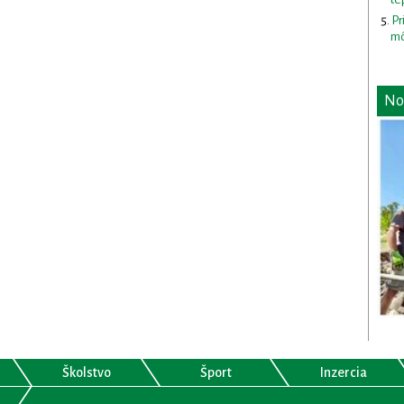
Pr
mô
No
Školstvo
Šport
Inzercia