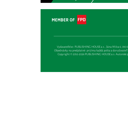
Vydavateľsťvo: PUBLISHING HOUSE a.s., Jána Milca 6, 010 01 Ži
Objednávky na predplatné: prijíma každá pošta a doručovateľ Sl
Copyright © 2012-2026 PUBLISHING HOUSE a.s. Autorské prá