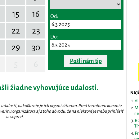
15
16
Od:
22
23
Do:
29
30
Pošli nám tip
5
6
ašli žiadne vyhovujúce udalosti.
NAJ
VI
 udalostí, nakoľko nie je ich organizátorom. Pred termínom konania
Me
eriť u organizátora aj z toho dôvodu, že na niektoré je treba prihlásiť
ne
sa vopred.
RO
Tí
Pr
te