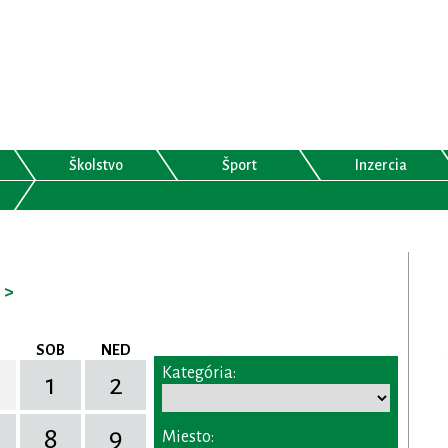
Školstvo
Šport
Inzercia
>
SOB
NED
Kategória:
1
2
8
9
Miesto: