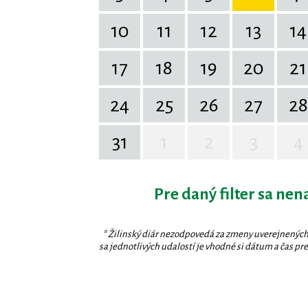
10
11
12
13
14
17
18
19
20
21
24
25
26
27
28
31
1
2
3
4
Pre daný filter sa nen
* Žilinský diár nezodpovedá za zmeny uverejnených
sa jednotlivých udalostí je vhodné si dátum a čas prev