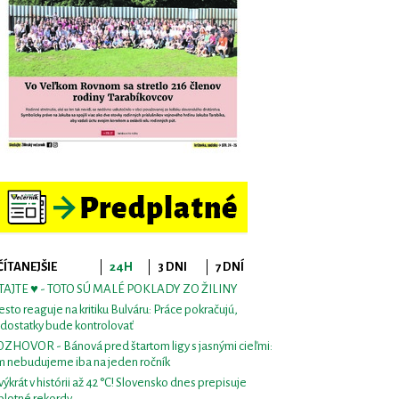
ČÍTANEJŠIE
24H
3 DNI
7 DNÍ
TAJTE ♥ - TOTO SÚ MALÉ POKLADY ZO ŽILINY
sto reaguje na kritiku Bulváru: Práce pokračujú,
dostatky bude kontrolovať
ZHOVOR - Bánová pred štartom ligy s jasnými cieľmi:
m nebudujeme iba na jeden ročník
výkrát v histórii až 42 °C! Slovensko dnes prepisuje
plotné rekordy