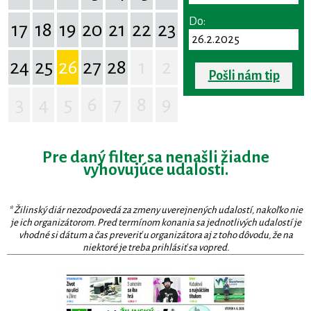
Do:
17
18
19
20
21
22
23
24
25
26
27
28
1
2
Pošli nám tip
3
4
5
6
7
8
9
Pre daný filter sa nenašli žiadne
vyhovujúce udalosti.
* Žilinský diár nezodpovedá za zmeny uverejnených udalostí, nakoľko nie
je ich organizátorom. Pred termínom konania sa jednotlivých udalostí je
vhodné si dátum a čas preveriť u organizátora aj z toho dôvodu, že na
niektoré je treba prihlásiť sa vopred.