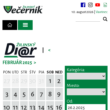
10. august 2026 |
Vavrinec
|
<
FEBRUÁR 2025
>
Kategória:
PON
UTO
STR
ŠTV
PIA
SOB
NED
27
28
29
30
31
1
2
Miesto:
3
4
5
6
7
8
9
Od:
10
11
12
13
14
15
16