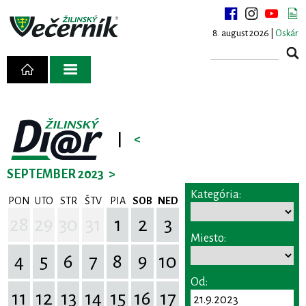
8. august 2026 |
Oskár
|
<
SEPTEMBER 2023
>
Kategória:
PON
UTO
STR
ŠTV
PIA
SOB
NED
28
29
30
31
1
2
3
Miesto:
4
5
6
7
8
9
10
Od:
11
12
13
14
15
16
17