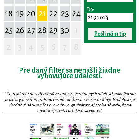
Do:
18
19
20
21
22
23
24
25
26
27
28
29
30
1
Pošli nám tip
2
3
4
5
6
7
8
Pre daný filter sa nenašli žiadne
vyhovujúce udalosti.
* Žilinský diár nezodpovedá za zmeny uverejnených udalostí, nakoľko nie
je ich organizátorom. Pred termínom konania sa jednotlivých udalostí je
vhodné si dátum a čas preveriť u organizátora aj z toho dôvodu, že na
niektoré je treba prihlásiť sa vopred.