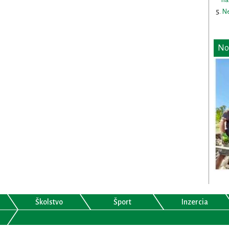
Ne
No
Školstvo
Šport
Inzercia