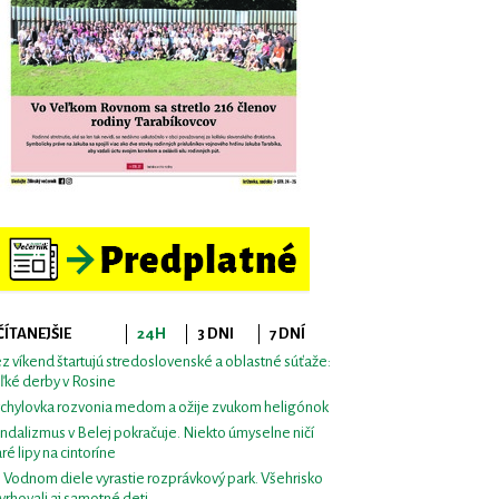
ČÍTANEJŠIE
24H
3 DNI
7 DNÍ
z víkend štartujú stredoslovenské a oblastné súťaže:
ľké derby v Rosine
chylovka rozvonia medom a ožije zvukom heligónok
ndalizmus v Belej pokračuje. Niekto úmyselne ničí
aré lipy na cintoríne
i Vodnom diele vyrastie rozprávkový park. Všehrisko
vrhovali aj samotné deti