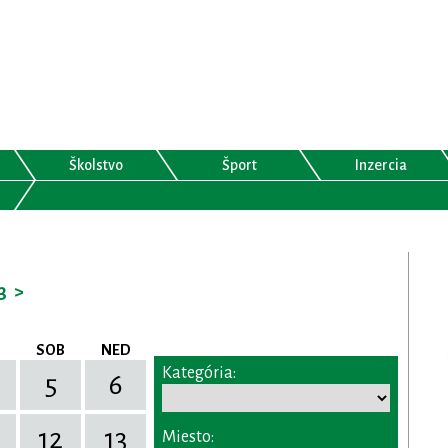
Školstvo
Šport
Inzercia
3
>
SOB
NED
Kategória:
5
6
12
13
Miesto: