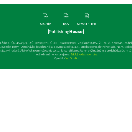
ARCHÍV
RSS
NEWSLETTER
lina, IČO: 46495959, DIČ: 2820016078, IČ DPH: SK2820016078, Zapísané v OR SR Žilina: vl. č. 10764/L, oddiel: Sa 
ovenskej pošty | Objednávky do zahraničia: Slovenská pošta, a. s., Stredisko predplatného tlače, Nám. slobody 
va vyhradené. Akékoľvek rozmnožovanie textu, fotografií a grafov len s výhradným a predchádzajúcim sú
neobjednané nehonorujeme.
Etický kódex novinára
Vyrobilo
Soft Studio