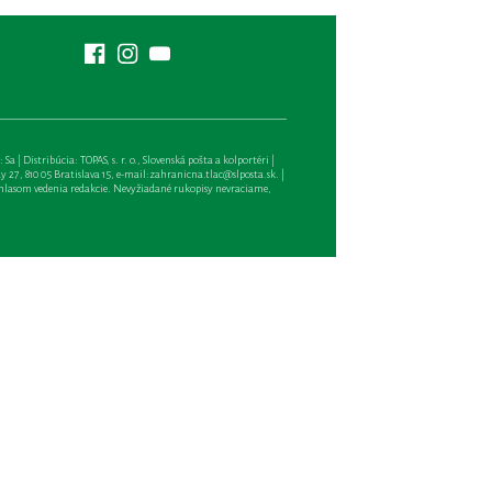
| Distribúcia: TOPAS, s. r. o., Slovenská pošta a kolportéri |
27, 810 05 Bratislava 15, e-mail:
zahranicna.tlac@slposta.sk
. |
hlasom vedenia redakcie. Nevyžiadané rukopisy nevraciame,