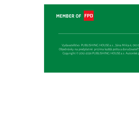
Vydavateľsťvo: PUBLISHING HOUSE a.s., Jána Milca 6, 010 01 Ži
Objednávky na predplatné: prijíma každá pošta a doručovateľ Sl
Copyright © 2012-2026 PUBLISHING HOUSE a.s. Autorské prá