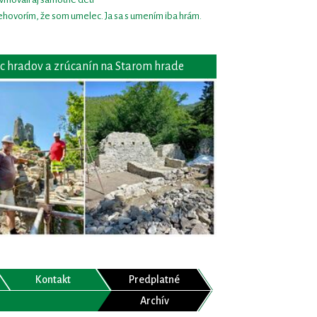
hovorím, že som umelec. Ja sa s umením iba hrám.
c hradov a zrúcanín na Starom hrade
Kontakt
Predplatné
Archív