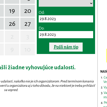
19
20
Od:
26
27
Do:
2
3
Pošli nám tip
9
10
ašli žiadne vyhovujúce udalosti.
NAJ
Ce
 udalostí, nakoľko nie je ich organizátorom. Pred termínom konania
Ve
eriť u organizátora aj z toho dôvodu, že na niektoré je treba prihlásiť
Vy
sa vopred.
Va
st
Pr
na