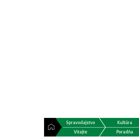
Spravodajstvo
Kultúra
Vitajte
Poradňa