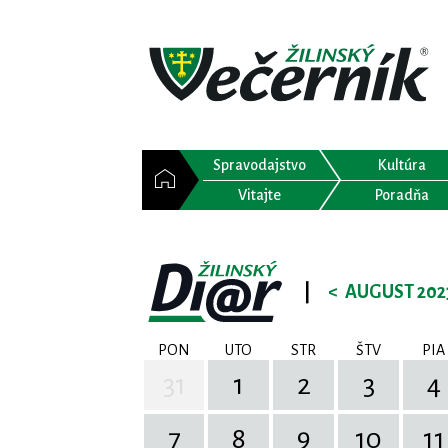
Spravodajstvo
Kultúra
Vitajte
Poradňa
|
<
AUGUST 202
PON
UTO
STR
ŠTV
PIA
31
1
2
3
4
7
8
9
10
11