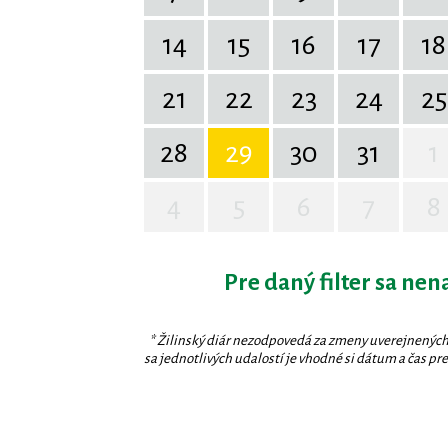
14
15
16
17
18
21
22
23
24
25
28
29
30
31
1
4
5
6
7
8
Pre daný filter sa nen
* Žilinský diár nezodpovedá za zmeny uverejnených
sa jednotlivých udalostí je vhodné si dátum a čas prev