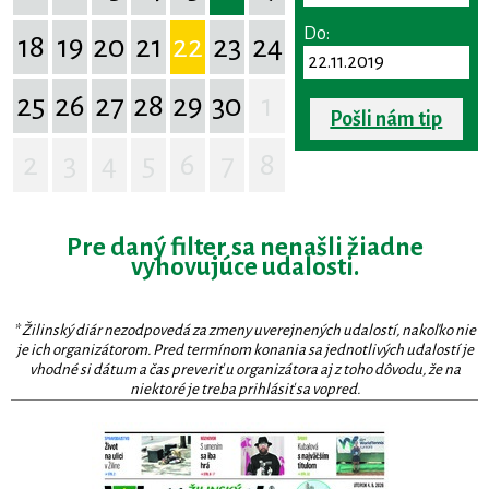
Do:
18
19
20
21
22
23
24
25
26
27
28
29
30
1
Pošli nám tip
2
3
4
5
6
7
8
Pre daný filter sa nenašli žiadne
vyhovujúce udalosti.
* Žilinský diár nezodpovedá za zmeny uverejnených udalostí, nakoľko nie
je ich organizátorom. Pred termínom konania sa jednotlivých udalostí je
vhodné si dátum a čas preveriť u organizátora aj z toho dôvodu, že na
niektoré je treba prihlásiť sa vopred.