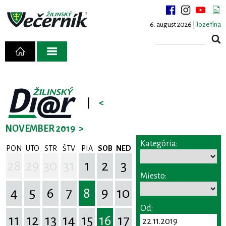
6. august 2026 |
Jozefína
|
<
NOVEMBER 2019
>
Kategória:
PON
UTO
STR
ŠTV
PIA
SOB
NED
28
29
30
31
1
2
3
Miesto:
4
5
6
7
8
9
10
Od:
11
12
13
14
15
16
17