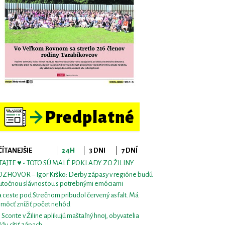
ČÍTANEJŠIE
24H
3 DNI
7 DNÍ
TAJTE ♥ - TOTO SÚ MALÉ POKLADY ZO ŽILINY
ZHOVOR – Igor Krško: Derby zápasy v regióne budú
utočnou slávnosťou s potrebnými emóciami
 ceste pod Strečnom pribudol červený asfalt. Má
môcť znížiť počet nehôd
i Sconte v Žiline aplikujú maštaľný hnoj, obyvatelia
žu cítiť zápach