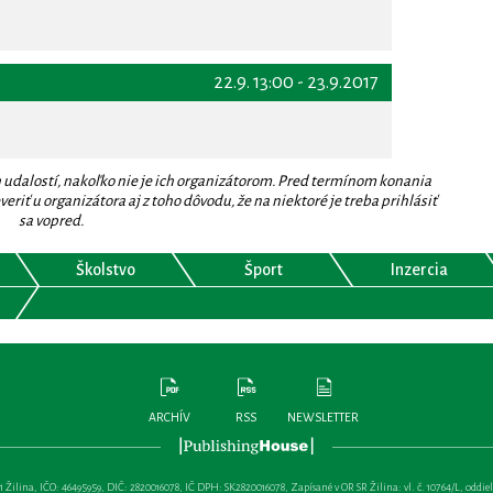
22.9. 13:00 - 23.9.2017
 udalostí, nakoľko nie je ich organizátorom. Pred termínom konania
eriť u organizátora aj z toho dôvodu, že na niektoré je treba prihlásiť
sa vopred.
Školstvo
Šport
Inzercia
ARCHÍV
RSS
NEWSLETTER
lina, IČO: 46495959, DIČ: 2820016078, IČ DPH: SK2820016078, Zapísané v OR SR Žilina: vl. č. 10764/L, oddiel: Sa 