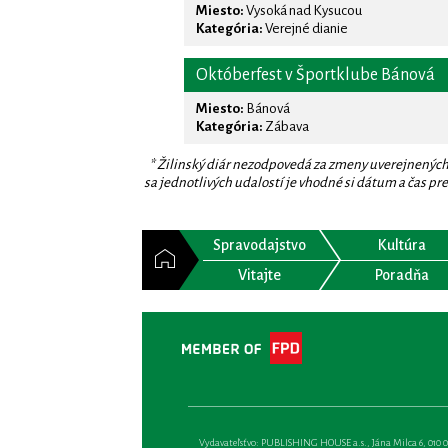
Miesto:
Vysoká nad Kysucou
Kategória:
Verejné dianie
Októberfest v Športklube Bánová
Miesto:
Bánová
Kategória:
Zábava
* Žilinský diár nezodpovedá za zmeny uverejnených
sa jednotlivých udalostí je vhodné si dátum a čas prev
Spravodajstvo
Kultúra
Vitajte
Poradňa
Vydavateľsťvo: PUBLISHING HOUSE a.s., Jána Milca 6, 010 01 Ži