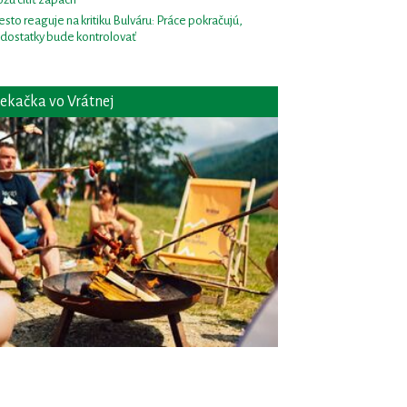
sto reaguje na kritiku Bulváru: Práce pokračujú,
dostatky bude kontrolovať
ekačka vo Vrátnej