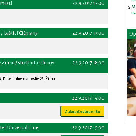
ámestí
22.9.2017 17:00
Me
ne
 / kaštieľ Čičmany
22.9.2017 17:00
Op
Žiline / stretnutie členov
22.9.2017 18:00
, Katedrálne námestie 25, Žilina
22.9.2017 19:00
Zakúpiť vstupenku
et Universal Cure
22.9.2017 19:00