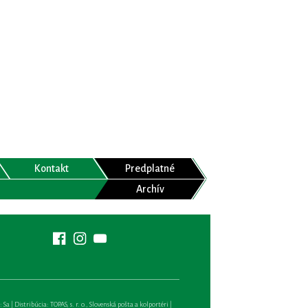
Kontakt
Predplatné
Archív
| Distribúcia: TOPAS, s. r. o., Slovenská pošta a kolportéri |