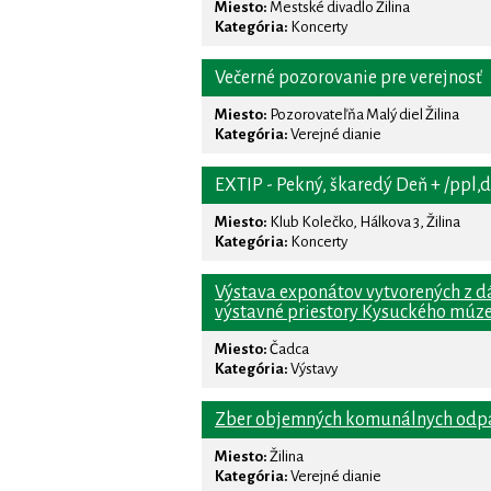
Miesto:
Mestské divadlo Žilina
Kategória:
Koncerty
Večerné pozorovanie pre verejnosť
Miesto:
Pozorovateľňa Malý diel Žilina
Kategória:
Verejné dianie
EXTIP - Pekný, škaredý Deň + /ppl,d
Miesto:
Klub Kolečko, Hálkova 3, Žilina
Kategória:
Koncerty
Výstava exponátov vytvorených z d
výstavné priestory Kysuckého múze
Miesto:
Čadca
Kategória:
Výstavy
Zber objemných komunálnych odp
Miesto:
Žilina
Kategória:
Verejné dianie