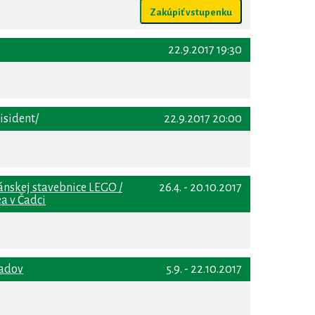
Zakúpiť vstupenku
22.9.2017 19:30
isident/
22.9.2017 20:00
ánskej stavebnice LEGO /
26.4. - 20.10.2017
a v Čadci
adov
5.9. - 22.10.2017