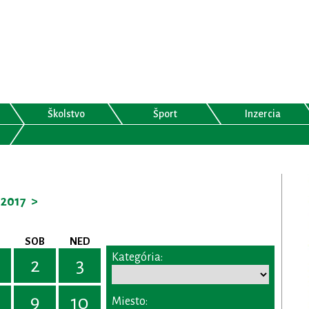
Školstvo
Šport
Inzercia
2017
>
SOB
NED
Kategória:
2
3
9
10
Miesto: