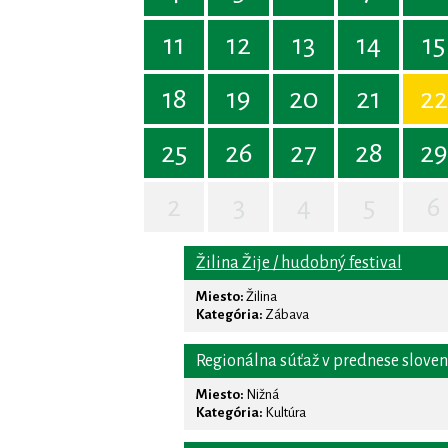
11
12
13
14
15
18
19
20
21
22
25
26
27
28
29
2
3
4
5
6
Žilina Žije / hudobný festival
Miesto:
Žilina
Kategória:
Zábava
Regionálna súťaž v prednese slove
Miesto:
Nižná
Kategória:
Kultúra