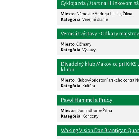
Cyklojazda / štart na Hlinkovom n
Miesto:
Námestie Andreja Hlinku, Žilina
Kategória:
Verejné dianie
Vernisáž výstavy - Odkazy majstrov
Miesto:
Čičmany
Kategória:
Výstavy
Divadelný klub Makovice pri KrKS v 
klubu
Miesto:
Klubový priestor Farského centra N3
Kategória:
Kultúra
Pavol Hammel a Prúdy
Miesto:
Dom odborov Žilina
Kategória:
Koncerty
Waking Vision Dan Brantigan Quart