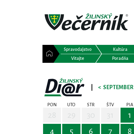
Spravodajstvo
Kultúra
Vitajte
Poradňa
|
<
SEPTEMBER 
PON
UTO
STR
ŠTV
PIA
28
29
30
31
1
4
5
6
7
8