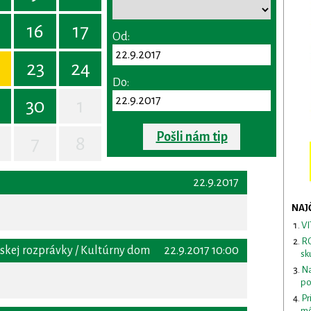
16
17
Od:
23
24
Do:
30
1
Pošli nám tip
7
8
22.9.2017
NAJ
VI
RO
nskej rozprávky / Kultúrny dom
22.9.2017 10:00
sk
Na
po
Pr
mô