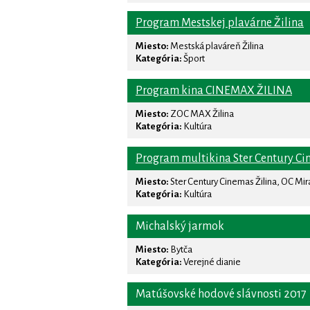
Program Mestskej plavárne Žilina
Miesto:
Mestská plaváreň Žilina
Kategória:
Šport
Program kina CINEMAX ŽILINA
Miesto:
ZOC MAX Žilina
Kategória:
Kultúra
Program multikina Ster Century Ci
Miesto:
Ster Century Cinemas Žilina, OC Mi
Kategória:
Kultúra
Michalský jarmok
Miesto:
Bytča
Kategória:
Verejné dianie
Matúšovské hodové slávnosti 2017