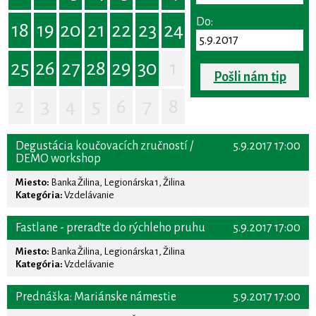
Do:
18
19
20
21
22
23
24
25
26
27
28
29
30
1
Pošli nám tip
2
3
4
5
6
7
8
Degustácia koučovacích zručností /
5.9.2017 17:00
DEMO workshop
Miesto:
Banka Žilina, Legionárska 1, Žilina
Kategória:
Vzdelávanie
Fastlane - preraďte do rýchleho pruhu
5.9.2017 17:00
Miesto:
Banka Žilina, Legionárska 1, Žilina
Kategória:
Vzdelávanie
Prednáška: Mariánske námestie
5.9.2017 17:00