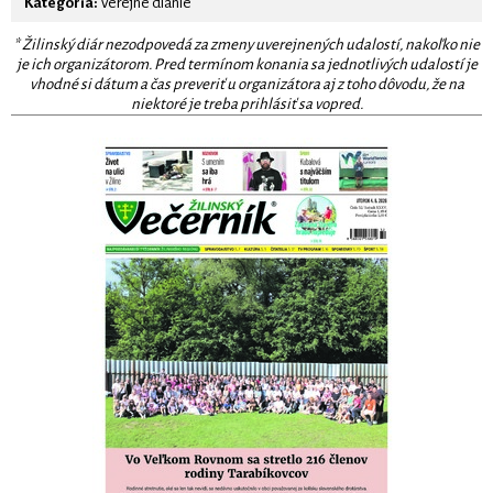
Kategória:
Verejné dianie
* Žilinský diár nezodpovedá za zmeny uverejnených udalostí, nakoľko nie
je ich organizátorom. Pred termínom konania sa jednotlivých udalostí je
vhodné si dátum a čas preveriť u organizátora aj z toho dôvodu, že na
niektoré je treba prihlásiť sa vopred.