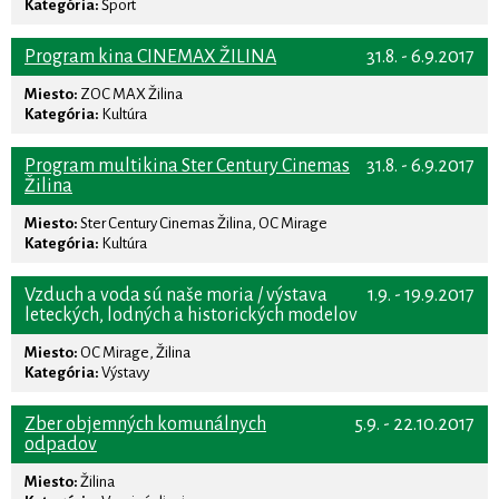
Kategória:
Šport
Program kina CINEMAX ŽILINA
31.8. - 6.9.2017
Miesto:
ZOC MAX Žilina
Kategória:
Kultúra
Program multikina Ster Century Cinemas
31.8. - 6.9.2017
Žilina
Miesto:
Ster Century Cinemas Žilina, OC Mirage
Kategória:
Kultúra
Vzduch a voda sú naše moria / výstava
1.9. - 19.9.2017
leteckých, lodných a historických modelov
Miesto:
OC Mirage, Žilina
Kategória:
Výstavy
Zber objemných komunálnych
5.9. - 22.10.2017
odpadov
Miesto:
Žilina