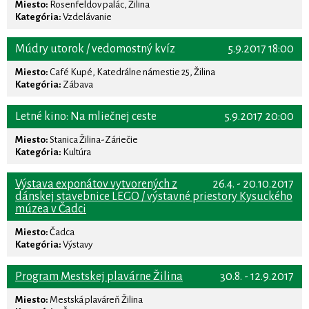
Miesto:
Rosenfeldov palác, Žilina
Kategória:
Vzdelávanie
Múdry utorok / vedomostný kvíz
5.9.2017 18:00
Miesto:
Café Kupé, Katedrálne námestie 25, Žilina
Kategória:
Zábava
Letné kino: Na mliečnej ceste
5.9.2017 20:00
Miesto:
Stanica Žilina-Záriečie
Kategória:
Kultúra
Výstava exponátov vytvorených z
26.4. - 20.10.2017
dánskej stavebnice LEGO / výstavné priestory Kysuckého
múzea v Čadci
Miesto:
Čadca
Kategória:
Výstavy
Program Mestskej plavárne Žilina
30.8. - 12.9.2017
Miesto:
Mestská plaváreň Žilina