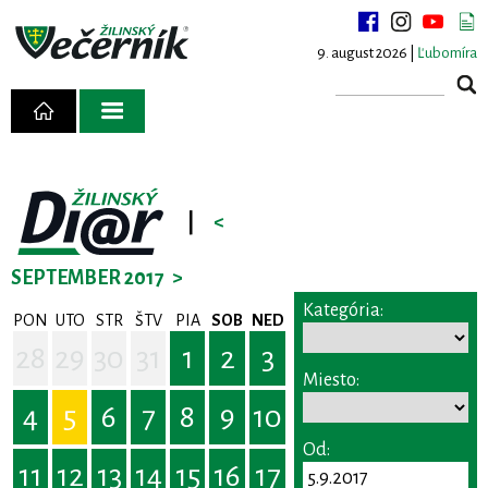
9. august 2026 |
Ľubomíra
|
<
SEPTEMBER 2017
>
Kategória:
PON
UTO
STR
ŠTV
PIA
SOB
NED
28
29
30
31
1
2
3
Miesto:
4
5
6
7
8
9
10
Od:
11
12
13
14
15
16
17