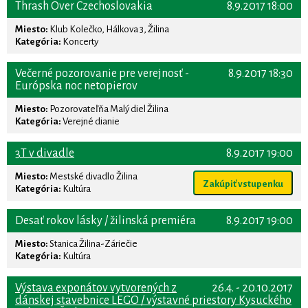
Thrash Over Czechoslovakia
8.9.2017 18:00
Miesto:
Klub Kolečko, Hálkova 3, Žilina
Kategória:
Koncerty
Večerné pozorovanie pre verejnosť -
8.9.2017 18:30
Európska noc netopierov
Miesto:
Pozorovateľňa Malý diel Žilina
Kategória:
Verejné dianie
3T v divadle
8.9.2017 19:00
Miesto:
Mestské divadlo Žilina
Zakúpiť vstupenku
Kategória:
Kultúra
Desať rokov lásky / žilinská premiéra
8.9.2017 19:00
Miesto:
Stanica Žilina-Záriečie
Kategória:
Kultúra
Výstava exponátov vytvorených z
26.4. - 20.10.2017
dánskej stavebnice LEGO / výstavné priestory Kysuckého