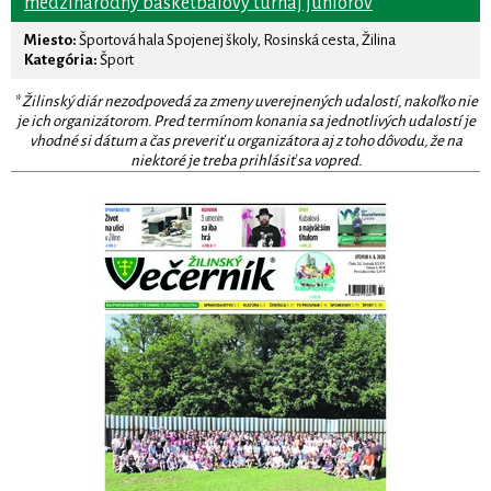
medzinárodný basketbalový turnaj juniorov
Miesto:
Športová hala Spojenej školy, Rosinská cesta, Žilina
Kategória:
Šport
* Žilinský diár nezodpovedá za zmeny uverejnených udalostí, nakoľko nie
je ich organizátorom. Pred termínom konania sa jednotlivých udalostí je
vhodné si dátum a čas preveriť u organizátora aj z toho dôvodu, že na
niektoré je treba prihlásiť sa vopred.