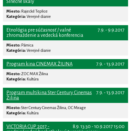
Slnečné skaly
Miesto:
Rajecké Teplice
Kategória:
Verejné dianie
Etnológia pre súčasnosť / valné
7.9. - 9.9.2017
zhromaždenie a vedecká konferencia
Miesto:
Párnica
Kategória:
Verejné dianie
Program kina CINEMAX ŽILINA
7.9. - 13.9.2017
Miesto:
ZOC MAX Žilina
Kategória:
Kultúra
Program multikina Ster Century Cinemas
7.9. - 13.9.2017
Žilina
Miesto:
Ster Century Cinemas Žilina, OC Mirage
Kategória:
Kultúra
VICTORIA CUP 2017 -
8.9. 13:30 - 10.9.2017 15:00