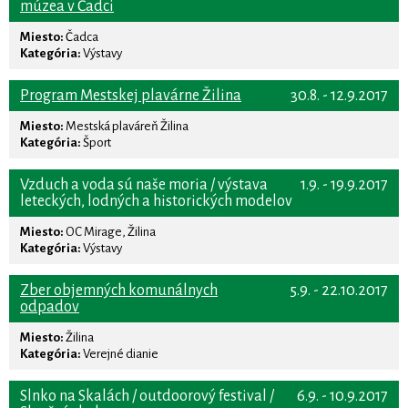
múzea v Čadci
Miesto:
Čadca
Kategória:
Výstavy
Program Mestskej plavárne Žilina
30.8. - 12.9.2017
Miesto:
Mestská plaváreň Žilina
Kategória:
Šport
Vzduch a voda sú naše moria / výstava
1.9. - 19.9.2017
leteckých, lodných a historických modelov
Miesto:
OC Mirage, Žilina
Kategória:
Výstavy
Zber objemných komunálnych
5.9. - 22.10.2017
odpadov
Miesto:
Žilina
Kategória:
Verejné dianie
Slnko na Skalách / outdoorový festival /
6.9. - 10.9.2017