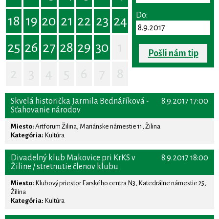
Do:
18
19
20
21
22
23
24
25
26
27
28
29
30
1
Pošli nám tip
2
3
4
5
6
7
8
Skvelá historička Jarmila Bednáříková -
8.9.2017 17:00
Sťahovanie národov
Miesto:
Artforum Žilina, Mariánske námestie 11, Žilina
Kategória:
Kultúra
Divadelný klub Makovice pri KrKS v
8.9.2017 18:00
Žiline / stretnutie členov klubu
Miesto:
Klubový priestor Farského centra N3, Katedrálne námestie 25,
Žilina
Kategória:
Kultúra