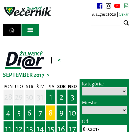
8. august 2026 |
Oskár
|
<
SEPTEMBER 2017
>
Kategória:
PON
UTO
STR
ŠTV
PIA
SOB
NED
28
29
30
31
1
2
3
Miesto:
4
5
6
7
8
9
10
Od:
11
12
13
14
15
16
17