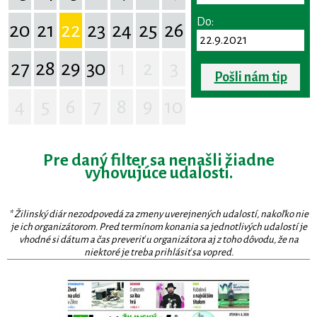
Do:
20
21
22
23
24
25
26
27
28
29
30
1
2
3
Pošli nám tip
4
5
6
7
8
9
10
Pre daný filter sa nenašli žiadne
vyhovujúce udalosti.
* Žilinský diár nezodpovedá za zmeny uverejnených udalostí, nakoľko nie
je ich organizátorom. Pred termínom konania sa jednotlivých udalostí je
vhodné si dátum a čas preveriť u organizátora aj z toho dôvodu, že na
niektoré je treba prihlásiť sa vopred.