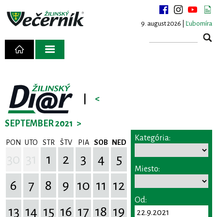
9. august 2026 |
Ľubomíra
|
<
SEPTEMBER 2021
>
Kategória:
PON
UTO
STR
ŠTV
PIA
SOB
NED
30
31
1
2
3
4
5
Miesto:
6
7
8
9
10
11
12
Od:
13
14
15
16
17
18
19