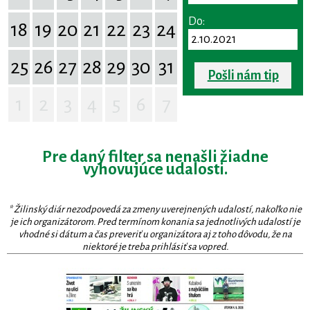
Do:
18
19
20
21
22
23
24
25
26
27
28
29
30
31
Pošli nám tip
1
2
3
4
5
6
7
Pre daný filter sa nenašli žiadne
vyhovujúce udalosti.
* Žilinský diár nezodpovedá za zmeny uverejnených udalostí, nakoľko nie
je ich organizátorom. Pred termínom konania sa jednotlivých udalostí je
vhodné si dátum a čas preveriť u organizátora aj z toho dôvodu, že na
niektoré je treba prihlásiť sa vopred.