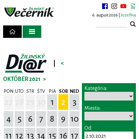
6. august 2026 |
Jozefína
|
<
OKTÓBER 2021
>
Kategória:
PON
UTO
STR
ŠTV
PIA
SOB
NED
27
28
29
30
1
2
3
Miesto:
4
5
6
7
8
9
10
Od:
11
12
13
14
15
16
17