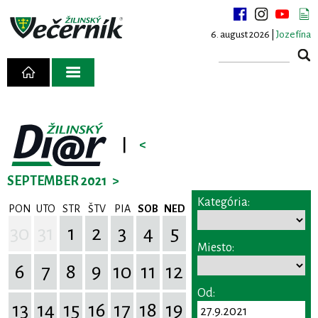
6. august 2026 |
Jozefína
|
<
SEPTEMBER 2021
>
Kategória:
PON
UTO
STR
ŠTV
PIA
SOB
NED
30
31
1
2
3
4
5
Miesto:
6
7
8
9
10
11
12
Od:
13
14
15
16
17
18
19