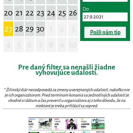
Do:
20
21
22
23
24
25
26
27
28
29
30
1
2
3
Pošli nám tip
4
5
6
7
8
9
10
Pre daný filter sa nenašli žiadne
vyhovujúce udalosti.
* Žilinský diár nezodpovedá za zmeny uverejnených udalostí, nakoľko nie
je ich organizátorom. Pred termínom konania sa jednotlivých udalostí je
vhodné si dátum a čas preveriť u organizátora aj z toho dôvodu, že na
niektoré je treba prihlásiť sa vopred.