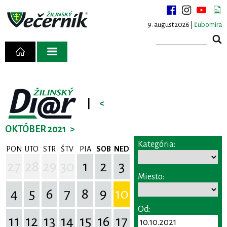
9. august 2026 |
Ľubomíra
|
<
OKTÓBER 2021
>
Kategória:
PON
UTO
STR
ŠTV
PIA
SOB
NED
27
28
29
30
1
2
3
Miesto:
4
5
6
7
8
9
10
Od:
11
12
13
14
15
16
17