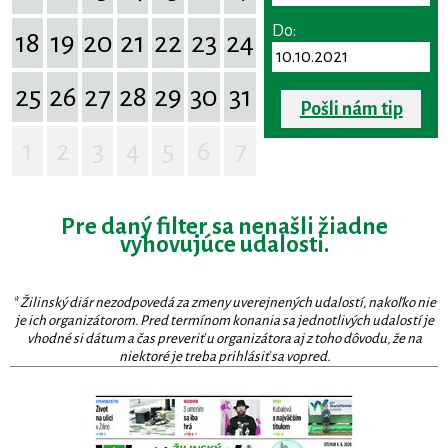
Do:
18
19
20
21
22
23
24
25
26
27
28
29
30
31
Pošli nám tip
1
2
3
4
5
6
7
Pre daný filter sa nenašli žiadne
vyhovujúce udalosti.
* Žilinský diár nezodpovedá za zmeny uverejnených udalostí, nakoľko nie
je ich organizátorom. Pred termínom konania sa jednotlivých udalostí je
vhodné si dátum a čas preveriť u organizátora aj z toho dôvodu, že na
niektoré je treba prihlásiť sa vopred.