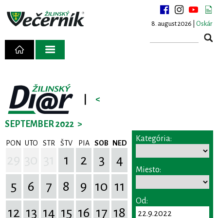
8. august 2026 |
Oskár
|
<
SEPTEMBER 2022
>
Kategória:
PON
UTO
STR
ŠTV
PIA
SOB
NED
29
30
31
1
2
3
4
Miesto:
5
6
7
8
9
10
11
Od:
12
13
14
15
16
17
18