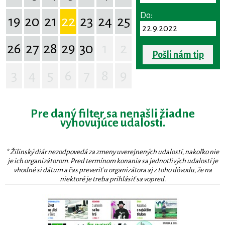
Do:
19
20
21
22
23
24
25
26
27
28
29
30
1
2
Pošli nám tip
3
4
5
6
7
8
9
Pre daný filter sa nenašli žiadne
vyhovujúce udalosti.
* Žilinský diár nezodpovedá za zmeny uverejnených udalostí, nakoľko nie
je ich organizátorom. Pred termínom konania sa jednotlivých udalostí je
vhodné si dátum a čas preveriť u organizátora aj z toho dôvodu, že na
niektoré je treba prihlásiť sa vopred.