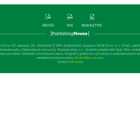
ARCHÍV
RSS
NEWSLETTER
lina, IČO: 46495959, DIČ: 2820016078, IČ DPH: SK2820016078, Zapísané v OR SR Žilina: vl. č. 10764/L, oddiel: Sa 
ovenskej pošty | Objednávky do zahraničia: Slovenská pošta, a. s., Stredisko predplatného tlače, Nám. slobody 
va vyhradené. Akékoľvek rozmnožovanie textu, fotografií a grafov len s výhradným a predchádzajúcim sú
neobjednané nehonorujeme.
Etický kódex novinára
Vyrobilo
Soft Studio