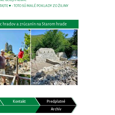
TAJTE ♥ - TOTO SÚ MALÉ POKLADY ZO ŽILINY
c hradov a zrúcanín na Starom hrade
Kontakt
Predplatné
Archív