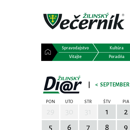
Spravodajstvo
Kultúra
Vitajte
Poradňa
|
<
SEPTEMBER 
PON
UTO
STR
ŠTV
PIA
29
30
31
1
2
5
6
7
8
9