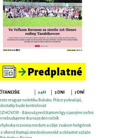
ČÍTANEJŠIE
24H
3 DNI
7 DNÍ
sto reaguje na kritiku Bulváru: Práce pokračujú,
dostatky bude kontrolovať
ZHOVOR - Bánová pred štartom ligy s jasnými cieľmi:
m nebudujeme iba na jeden ročník
chylovka rozvonia medom a ožije zvukom heligónok
z víkend štartujú stredoslovenské a oblastné súťaže:
ľké derby v Rosine