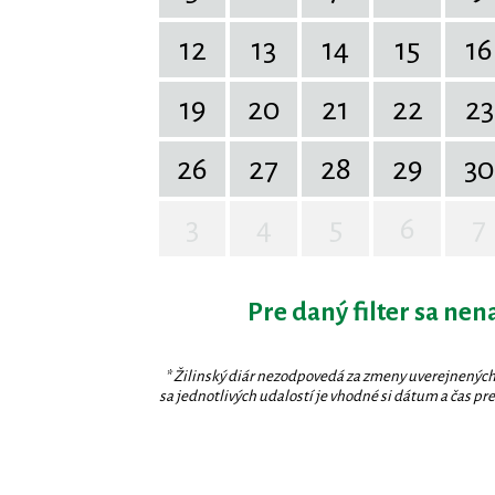
12
13
14
15
16
19
20
21
22
23
26
27
28
29
30
3
4
5
6
7
Pre daný filter sa nen
* Žilinský diár nezodpovedá za zmeny uverejnených
sa jednotlivých udalostí je vhodné si dátum a čas prev