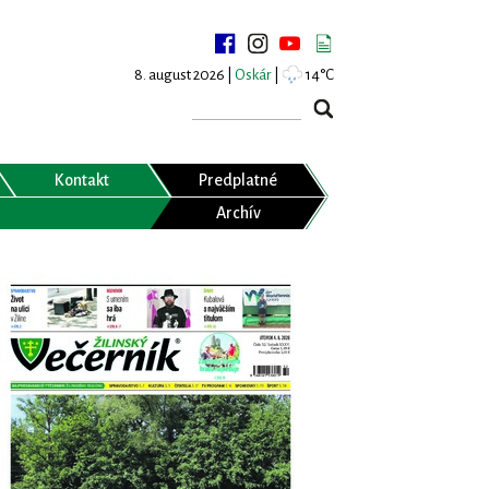
8. august 2026 |
Oskár
|
14°C
Kontakt
Predplatné
Archív