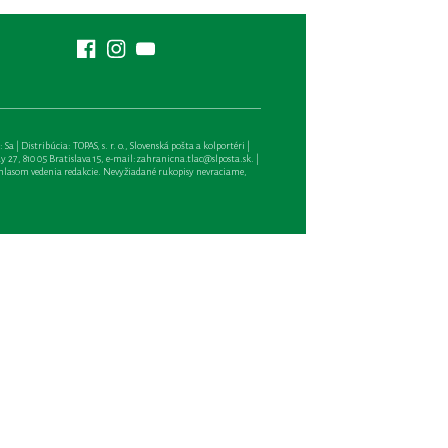
| Distribúcia: TOPAS, s. r. o., Slovenská pošta a kolportéri |
27, 810 05 Bratislava 15, e-mail:
zahranicna.tlac@slposta.sk
. |
hlasom vedenia redakcie. Nevyžiadané rukopisy nevraciame,