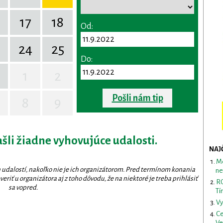
17
18
Od:
24
25
Do:
1
2
Pošli nám tip
8
9
ašli žiadne vyhovujúce udalosti.
NAJ
Me
 udalostí, nakoľko nie je ich organizátorom. Pred termínom konania
ne
eriť u organizátora aj z toho dôvodu, že na niektoré je treba prihlásiť
RO
sa vopred.
Tí
Vy
Ce
Ve