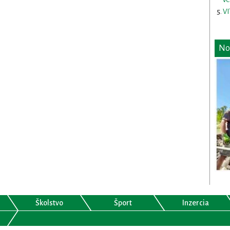
VI
No
Školstvo
Šport
Inzercia