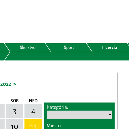
Školstvo
Šport
Inzercia
2022
>
SOB
NED
Kategória:
3
4
10
11
Miesto: