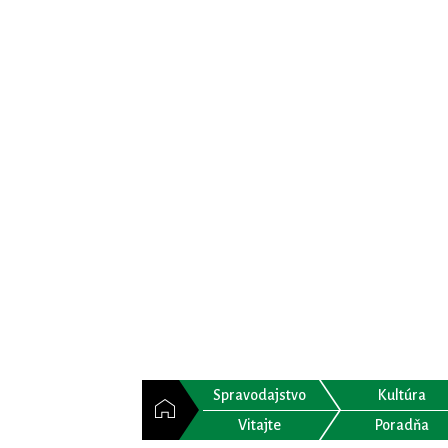
Spravodajstvo
Kultúra
Vitajte
Poradňa