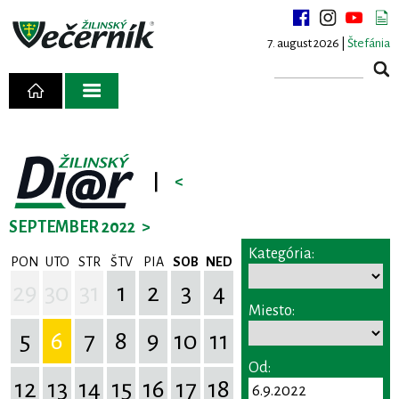
7. august 2026 |
Štefánia
|
<
SEPTEMBER 2022
>
Kategória:
PON
UTO
STR
ŠTV
PIA
SOB
NED
29
30
31
1
2
3
4
Miesto:
5
6
7
8
9
10
11
Od:
12
13
14
15
16
17
18