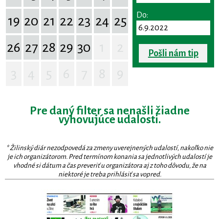
Do:
19
20
21
22
23
24
25
26
27
28
29
30
1
2
Pošli nám tip
3
4
5
6
7
8
9
Pre daný filter sa nenašli žiadne
vyhovujúce udalosti.
* Žilinský diár nezodpovedá za zmeny uverejnených udalostí, nakoľko nie
je ich organizátorom. Pred termínom konania sa jednotlivých udalostí je
vhodné si dátum a čas preveriť u organizátora aj z toho dôvodu, že na
niektoré je treba prihlásiť sa vopred.