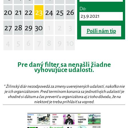
Do:
20
21
22
23
24
25
26
27
28
29
30
1
2
3
Pošli nám tip
4
5
6
7
8
9
10
Pre daný filter sa nenašli žiadne
vyhovujúce udalosti.
* Žilinský diár nezodpovedá za zmeny uverejnených udalostí, nakoľko nie
je ich organizátorom. Pred termínom konania sa jednotlivých udalostí je
vhodné si dátum a čas preveriť u organizátora aj z toho dôvodu, že na
niektoré je treba prihlásiť sa vopred.