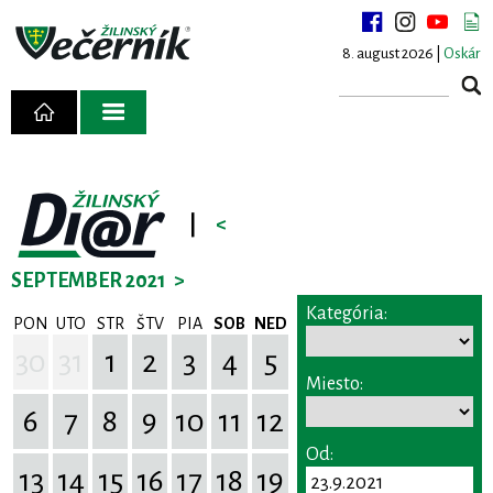
8. august 2026 |
Oskár
|
<
SEPTEMBER 2021
>
Kategória:
PON
UTO
STR
ŠTV
PIA
SOB
NED
30
31
1
2
3
4
5
Miesto:
6
7
8
9
10
11
12
Od:
13
14
15
16
17
18
19