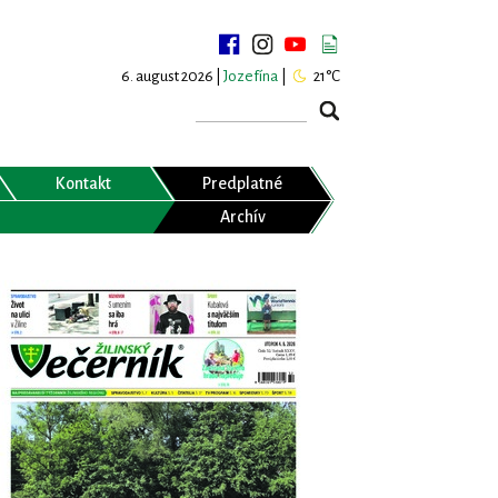
6. august 2026 |
Jozefína
|
21°C
Kontakt
Predplatné
Archív