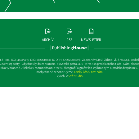
ARCHÍV
RSS
NEWSLETTER
lina, IČO: 46495959, DIČ: 2820016078, IČ DPH: SK2820016078, Zapísané v OR SR Žilina: vl. č. 10764/L, oddiel: Sa 
ovenskej pošty | Objednávky do zahraničia: Slovenská pošta, a. s., Stredisko predplatného tlače, Nám. slobody 
va vyhradené. Akékoľvek rozmnožovanie textu, fotografií a grafov len s výhradným a predchádzajúcim sú
neobjednané nehonorujeme.
Etický kódex novinára
Vyrobilo
Soft Studio