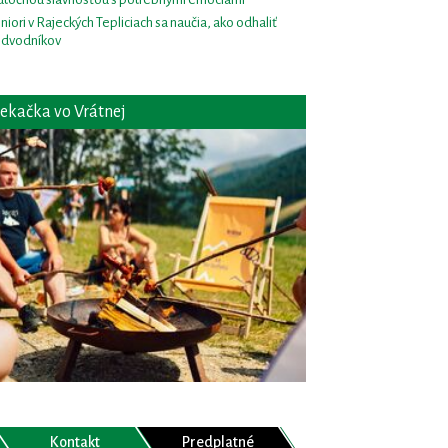
niori v Rajeckých Tepliciach sa naučia, ako odhaliť
dvodníkov
ekačka vo Vrátnej
Kontakt
Predplatné