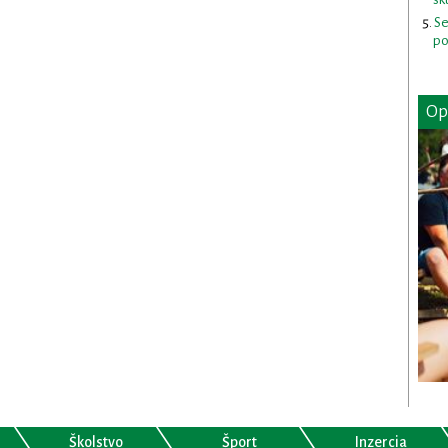
Se
po
Op
Školstvo
Šport
Inzercia