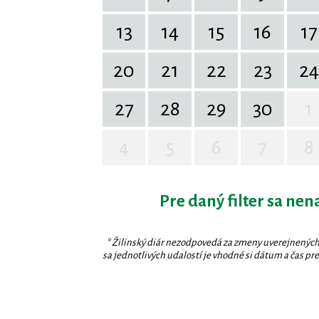
13
14
15
16
17
20
21
22
23
24
27
28
29
30
1
4
5
6
7
8
Pre daný filter sa nen
* Žilinský diár nezodpovedá za zmeny uverejnených
sa jednotlivých udalostí je vhodné si dátum a čas prev