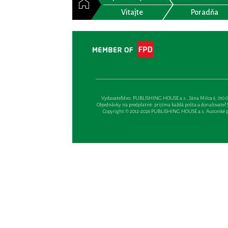
Vitajte
Poradňa
Vydavateľsťvo: PUBLISHING HOUSE a.s., Jána Milca 6, 010 01 Ži
Objednávky na predplatné: prijíma každá pošta a doručovateľ Sl
Copyright © 2012-2026 PUBLISHING HOUSE a.s. Autorské prá