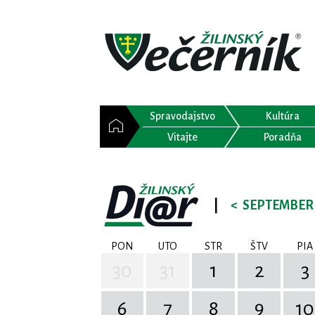
Spravodajstvo
Kultúra
Vitajte
Poradňa
|
<
SEPTEMBER 
PON
UTO
STR
ŠTV
PIA
30
31
1
2
3
6
7
8
9
10