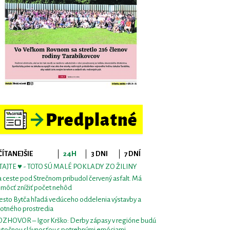
ČÍTANEJŠIE
24H
3 DNI
7 DNÍ
TAJTE ♥ - TOTO SÚ MALÉ POKLADY ZO ŽILINY
 ceste pod Strečnom pribudol červený asfalt. Má
môcť znížiť počet nehôd
sto Bytča hľadá vedúceho oddelenia výstavby a
votného prostredia
ZHOVOR – Igor Krško: Derby zápasy v regióne budú
utočnou slávnosťou s potrebnými emóciami