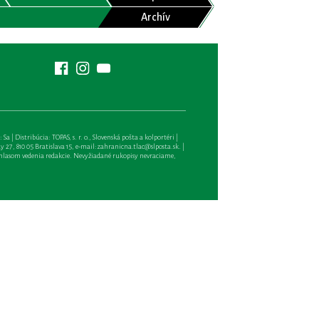
Archív
| Distribúcia: TOPAS, s. r. o., Slovenská pošta a kolportéri |
27, 810 05 Bratislava 15, e-mail:
zahranicna.tlac@slposta.sk
. |
hlasom vedenia redakcie. Nevyžiadané rukopisy nevraciame,