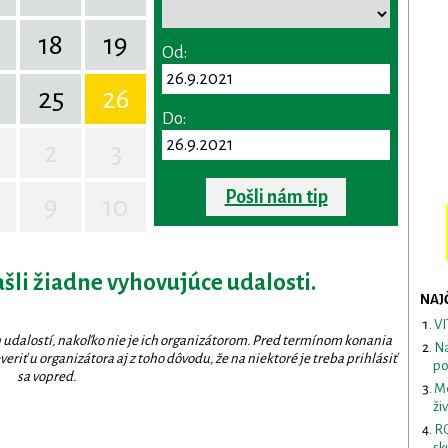
18
19
Od:
25
26
Do:
2
3
Pošli nám tip
9
10
ašli žiadne vyhovujúce udalosti.
NAJ
VI
 udalostí, nakoľko nie je ich organizátorom. Pred termínom konania
Na
eriť u organizátora aj z toho dôvodu, že na niektoré je treba prihlásiť
po
sa vopred.
Me
ži
RO
sk