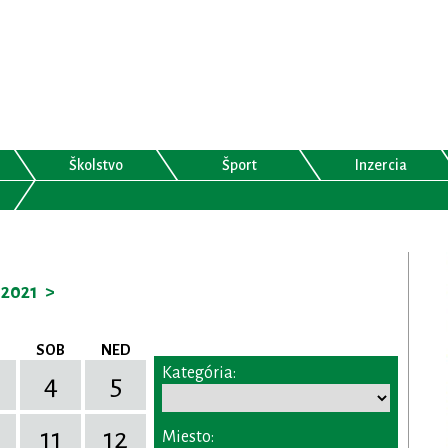
Školstvo
Šport
Inzercia
2021
>
SOB
NED
Kategória:
4
5
11
12
Miesto: