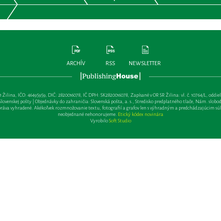
ARCHÍV
RSS
NEWSLETTER
lina, IČO: 46495959, DIČ: 2820016078, IČ DPH: SK2820016078, Zapísané v OR SR Žilina: vl. č. 10764/L, oddiel: Sa 
ovenskej pošty | Objednávky do zahraničia: Slovenská pošta, a. s., Stredisko predplatného tlače, Nám. slobody 
va vyhradené. Akékoľvek rozmnožovanie textu, fotografií a grafov len s výhradným a predchádzajúcim sú
neobjednané nehonorujeme.
Etický kódex novinára
Vyrobilo
Soft Studio