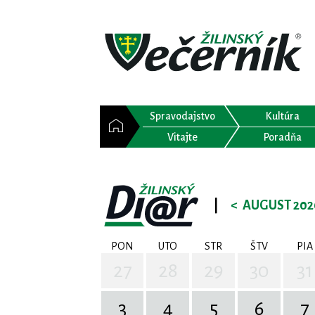
Spravodajstvo
Kultúra
Vitajte
Poradňa
|
<
AUGUST 202
PON
UTO
STR
ŠTV
PIA
27
28
29
30
31
3
4
5
6
7