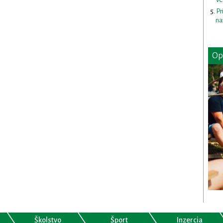
Pr
na
Op
Školstvo
Šport
Inzercia