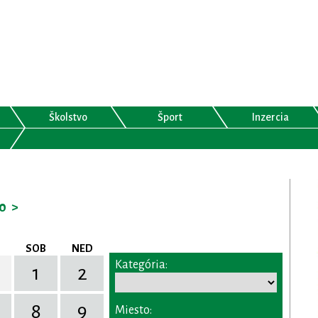
Školstvo
Šport
Inzercia
0
>
SOB
NED
Kategória:
1
2
8
9
Miesto: