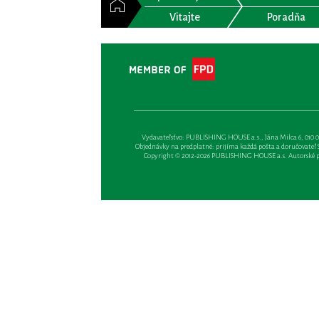
Vitajte
Poradňa
Vydavateľsťvo: PUBLISHING HOUSE a.s., Jána Milca 6, 010 01 Ži
Objednávky na predplatné: prijíma každá pošta a doručovateľ Sl
Copyright © 2012-2026 PUBLISHING HOUSE a.s. Autorské prá