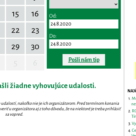
15
16
Od:
22
23
Do:
29
30
Pošli nám tip
5
6
ašli žiadne vyhovujúce udalosti.
NAJ
Me
 udalostí, nakoľko nie je ich organizátorom. Pred termínom konania
ne
eriť u organizátora aj z toho dôvodu, že na niektoré je treba prihlásiť
RO
sa vopred.
Tí
Vy
Ce
Ve