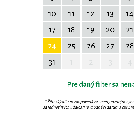
10
11
12
13
14
17
18
19
20
21
24
25
26
27
28
31
1
2
3
4
Pre daný filter sa nen
* Žilinský diár nezodpovedá za zmeny uverejnených
sa jednotlivých udalostí je vhodné si dátum a čas prev