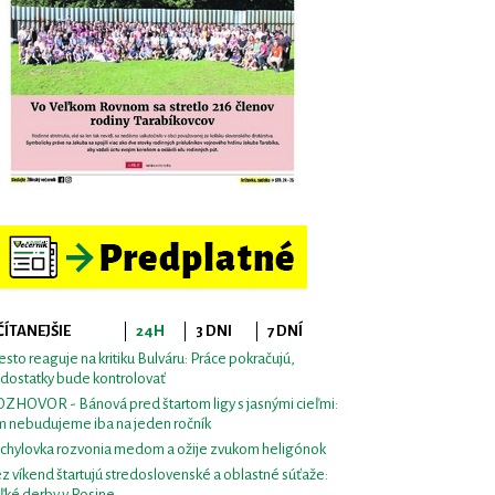
ČÍTANEJŠIE
24H
3 DNI
7 DNÍ
sto reaguje na kritiku Bulváru: Práce pokračujú,
dostatky bude kontrolovať
ZHOVOR - Bánová pred štartom ligy s jasnými cieľmi:
m nebudujeme iba na jeden ročník
chylovka rozvonia medom a ožije zvukom heligónok
z víkend štartujú stredoslovenské a oblastné súťaže:
ľké derby v Rosine