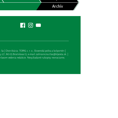
Archív
| Distribúcia: TOPAS, s. r. o., Slovenská pošta a kolportéri |
27, 810 05 Bratislava 15, e-mail:
zahranicna.tlac@slposta.sk
. |
hlasom vedenia redakcie. Nevyžiadané rukopisy nevraciame,