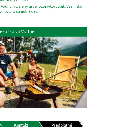
i Vodnom diele vyrastie rozprávkový park. Všehrisko
vrhovali aj samotné deti
ekačka vo Vrátnej
Kontakt
Predplatné