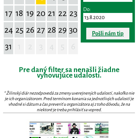
Do:
17
18
19
20
21
22
23
24
25
26
27
28
29
30
Pošli nám tip
31
1
2
3
4
5
6
Pre daný filter sa nenašli žiadne
vyhovujúce udalosti.
* Žilinský diár nezodpovedá za zmeny uverejnených udalostí, nakoľko nie
je ich organizátorom. Pred termínom konania sa jednotlivých udalostí je
vhodné si dátum a čas preveriť u organizátora aj z toho dôvodu, že na
niektoré je treba prihlásiť sa vopred.