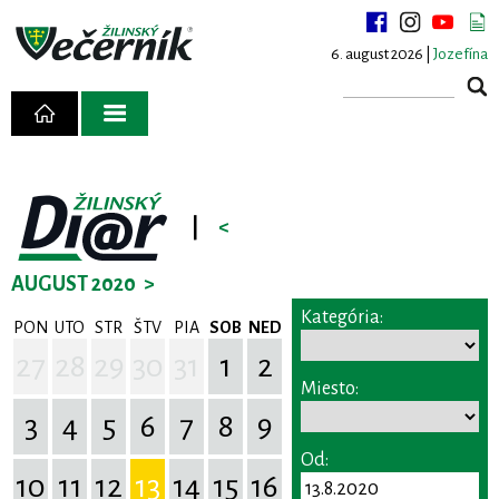
6. august 2026 |
Jozefína
|
<
AUGUST 2020
>
Kategória:
PON
UTO
STR
ŠTV
PIA
SOB
NED
27
28
29
30
31
1
2
Miesto:
3
4
5
6
7
8
9
Od:
10
11
12
13
14
15
16