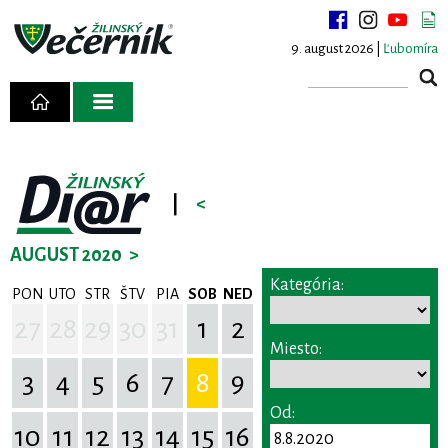
9. august 2026 |
Ľubomíra
|
<
AUGUST 2020
>
Kategória:
PON
UTO
STR
ŠTV
PIA
SOB
NED
27
28
29
30
31
1
2
Miesto:
3
4
5
6
7
8
9
Od:
10
11
12
13
14
15
16