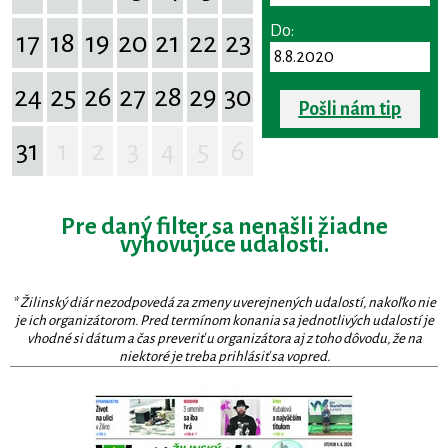
Do:
17
18
19
20
21
22
23
24
25
26
27
28
29
30
Pošli nám tip
31
1
2
3
4
5
6
Pre daný filter sa nenašli žiadne
vyhovujúce udalosti.
* Žilinský diár nezodpovedá za zmeny uverejnených udalostí, nakoľko nie
je ich organizátorom. Pred termínom konania sa jednotlivých udalostí je
vhodné si dátum a čas preveriť u organizátora aj z toho dôvodu, že na
niektoré je treba prihlásiť sa vopred.