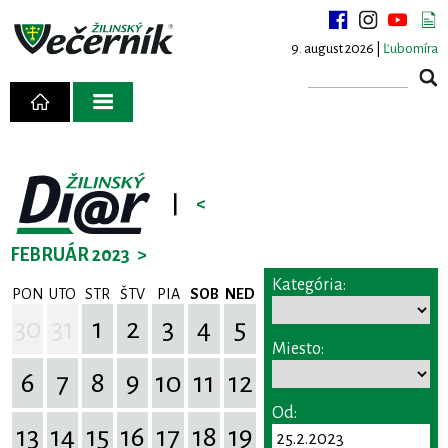
9. august 2026 |
Ľubomíra
|
<
FEBRUÁR 2023
>
Kategória:
PON
UTO
STR
ŠTV
PIA
SOB
NED
30
31
1
2
3
4
5
Miesto:
6
7
8
9
10
11
12
Od:
13
14
15
16
17
18
19