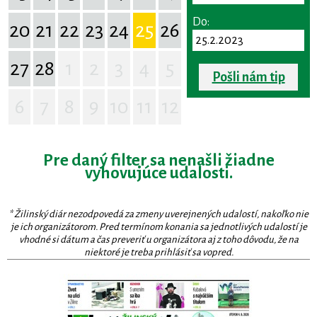
Do:
20
21
22
23
24
25
26
27
28
1
2
3
4
5
Pošli nám tip
6
7
8
9
10
11
12
Pre daný filter sa nenašli žiadne
vyhovujúce udalosti.
* Žilinský diár nezodpovedá za zmeny uverejnených udalostí, nakoľko nie
je ich organizátorom. Pred termínom konania sa jednotlivých udalostí je
vhodné si dátum a čas preveriť u organizátora aj z toho dôvodu, že na
niektoré je treba prihlásiť sa vopred.