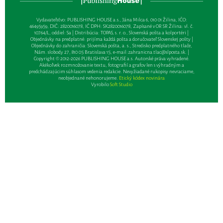
Vydavateľsťvo: PUBLISHING HOUSE a.s., Jána Milca 6, 010 01 Žilina, IČO:
46495959, DIČ: 2820016078, IČ DPH: SK2820016078, Zapísané v OR SR Žilina: vl. č.
10764/L, oddiel: Sa | Distribúcia: TOPAS, s. r. o., Slovenská pošta a kolportéri |
Objednávky na predplatné: prijíma každá pošta a doručovateľ Slovenskej pošty |
Objednávky do zahraničia: Slovenská pošta, a. s., Stredisko predplatného tlače,
Nám. slobody 27, 810 05 Bratislava 15, e-mail:
zahranicna.tlac@slposta.sk
. |
Copyright © 2012-2026 PUBLISHING HOUSE a.s. Autorské práva vyhradené.
Akékoľvek rozmnožovanie textu, fotografií a grafov len s výhradným a
predchádzajúcim súhlasom vedenia redakcie. Nevyžiadané rukopisy nevraciame,
neobjednané nehonorujeme.
Etický kódex novinára
Vyrobilo
Soft Studio