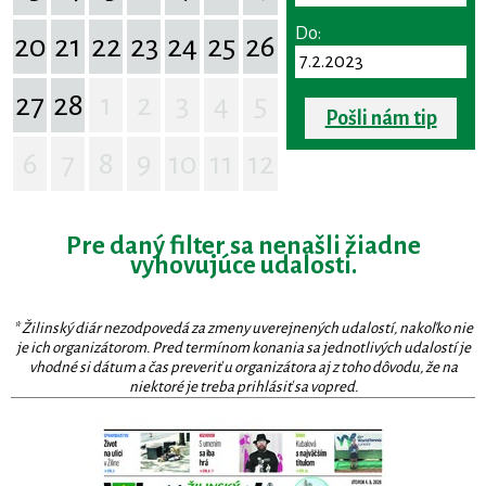
Do:
20
21
22
23
24
25
26
27
28
1
2
3
4
5
Pošli nám tip
6
7
8
9
10
11
12
Pre daný filter sa nenašli žiadne
vyhovujúce udalosti.
* Žilinský diár nezodpovedá za zmeny uverejnených udalostí, nakoľko nie
je ich organizátorom. Pred termínom konania sa jednotlivých udalostí je
vhodné si dátum a čas preveriť u organizátora aj z toho dôvodu, že na
niektoré je treba prihlásiť sa vopred.