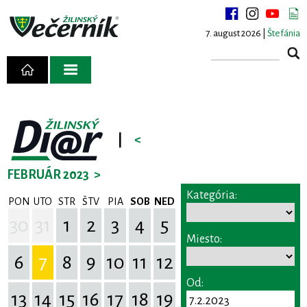
7. august 2026 |
Štefánia
|
<
FEBRUÁR 2023
>
Kategória:
PON
UTO
STR
ŠTV
PIA
SOB
NED
30
31
1
2
3
4
5
Miesto:
6
7
8
9
10
11
12
Od:
13
14
15
16
17
18
19