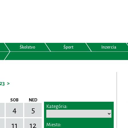
Školstvo
Šport
Inzercia
23
>
SOB
NED
Kategória:
4
5
11
12
Miesto: