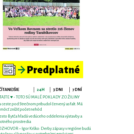
ČÍTANEJŠIE
24H
3 DNI
7 DNÍ
TAJTE ♥ - TOTO SÚ MALÉ POKLADY ZO ŽILINY
 ceste pod Strečnom pribudol červený asfalt. Má
môcť znížiť počet nehôd
sto Bytča hľadá vedúceho oddelenia výstavby a
votného prostredia
ZHOVOR – Igor Krško: Derby zápasy v regióne budú
utočnou slávnosťou s potrebnými emóciami