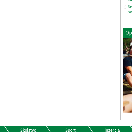
Se
po
Op
Školstvo
Šport
Inzercia