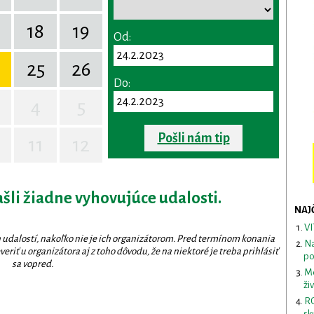
18
19
Od:
25
26
Do:
4
5
Pošli nám tip
11
12
ašli žiadne vyhovujúce udalosti.
NAJ
VI
 udalostí, nakoľko nie je ich organizátorom. Pred termínom konania
Na
eriť u organizátora aj z toho dôvodu, že na niektoré je treba prihlásiť
po
sa vopred.
Me
ži
RO
sk