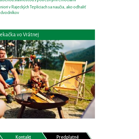
niori v Rajeckých Tepliciach sa naučia, ako odhaliť
dvodníkov
ekačka vo Vrátnej
Kontakt
Predplatné