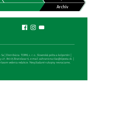
Archív
| Distribúcia: TOPAS, s. r. o., Slovenská pošta a kolportéri |
27, 810 05 Bratislava 15, e-mail:
zahranicna.tlac@slposta.sk
. |
hlasom vedenia redakcie. Nevyžiadané rukopisy nevraciame,