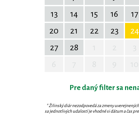
13
14
15
16
17
20
21
22
23
24
27
28
1
2
3
6
7
8
9
10
Pre daný filter sa nen
* Žilinský diár nezodpovedá za zmeny uverejnených
sa jednotlivých udalostí je vhodné si dátum a čas prev