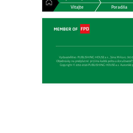
Vitajte
Poradňa
Vydavateľsťvo: PUBLISHING HOUSE a.s., Jána Milca 6, 010 01 Ži
Objednávky na predplatné: prijíma každá pošta a doručovateľ Sl
Copyright © 2012-2026 PUBLISHING HOUSE a.s. Autorské prá