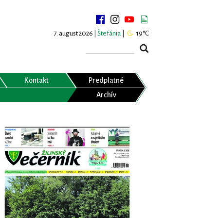
7. august 2026 |
Štefánia
|
19°C
Kontakt
Predplatné
Archív