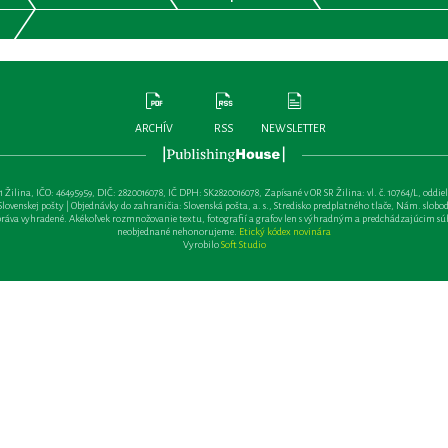
ARCHÍV
RSS
NEWSLETTER
lina, IČO: 46495959, DIČ: 2820016078, IČ DPH: SK2820016078, Zapísané v OR SR Žilina: vl. č. 10764/L, oddiel: Sa 
ovenskej pošty | Objednávky do zahraničia: Slovenská pošta, a. s., Stredisko predplatného tlače, Nám. slobody 
va vyhradené. Akékoľvek rozmnožovanie textu, fotografií a grafov len s výhradným a predchádzajúcim sú
neobjednané nehonorujeme.
Etický kódex novinára
Vyrobilo
Soft Studio