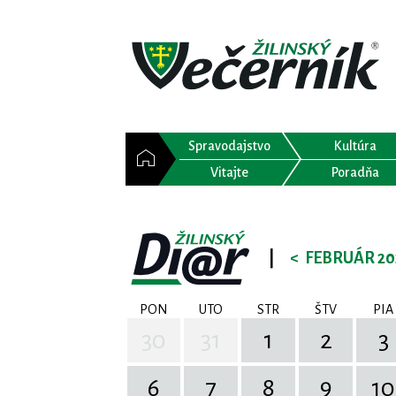
Spravodajstvo
Kultúra
Vitajte
Poradňa
|
<
FEBRUÁR 20
PON
UTO
STR
ŠTV
PIA
30
31
1
2
3
6
7
8
9
10