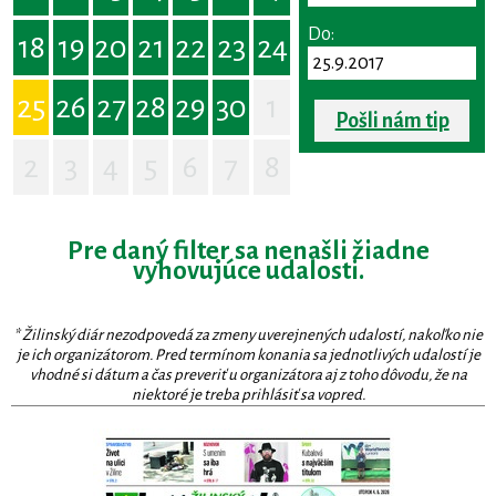
Do:
18
19
20
21
22
23
24
25
26
27
28
29
30
1
Pošli nám tip
2
3
4
5
6
7
8
Pre daný filter sa nenašli žiadne
vyhovujúce udalosti.
* Žilinský diár nezodpovedá za zmeny uverejnených udalostí, nakoľko nie
je ich organizátorom. Pred termínom konania sa jednotlivých udalostí je
vhodné si dátum a čas preveriť u organizátora aj z toho dôvodu, že na
niektoré je treba prihlásiť sa vopred.