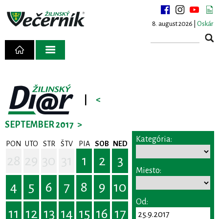
8. august 2026 |
Oskár
|
<
SEPTEMBER 2017
>
Kategória:
PON
UTO
STR
ŠTV
PIA
SOB
NED
28
29
30
31
1
2
3
Miesto:
4
5
6
7
8
9
10
Od:
11
12
13
14
15
16
17