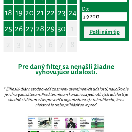
Do:
18
19
20
21
22
23
24
25
26
27
28
29
30
1
Pošli nám tip
2
3
4
5
6
7
8
Pre daný filter sa nenašli žiadne
vyhovujúce udalosti.
* Žilinský diár nezodpovedá za zmeny uverejnených udalostí, nakoľko nie
je ich organizátorom. Pred termínom konania sa jednotlivých udalostí je
vhodné si dátum a čas preveriť u organizátora aj z toho dôvodu, že na
niektoré je treba prihlásiť sa vopred.