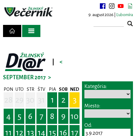
9. august 2026 |
Ľubomíra
|
<
SEPTEMBER 2017
>
Kategória:
PON
UTO
STR
ŠTV
PIA
SOB
NED
28
29
30
31
1
2
3
Miesto:
4
5
6
7
8
9
10
Od:
11
12
13
14
15
16
17