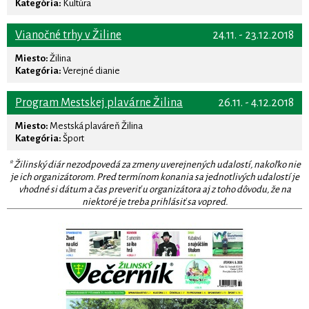
Kategória:
Kultúra
Vianočné trhy v Žiline
24.11. - 23.12.2018
Miesto:
Žilina
Kategória:
Verejné dianie
Program Mestskej plavárne Žilina
26.11. - 4.12.2018
Miesto:
Mestská plaváreň Žilina
Kategória:
Šport
* Žilinský diár nezodpovedá za zmeny uverejnených udalostí, nakoľko nie
je ich organizátorom. Pred termínom konania sa jednotlivých udalostí je
vhodné si dátum a čas preveriť u organizátora aj z toho dôvodu, že na
niektoré je treba prihlásiť sa vopred.