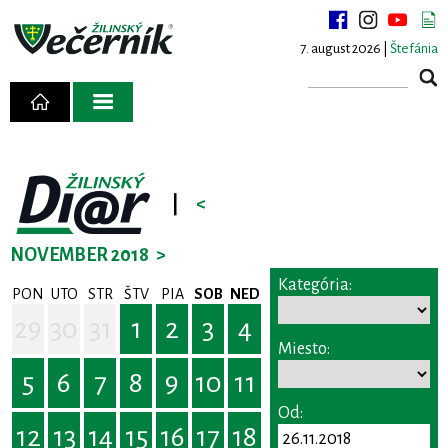
7. august 2026 |
Štefánia
|
<
NOVEMBER 2018
>
Kategória:
PON
UTO
STR
ŠTV
PIA
SOB
NED
29
30
31
1
2
3
4
Miesto:
5
6
7
8
9
10
11
Od:
12
13
14
15
16
17
18