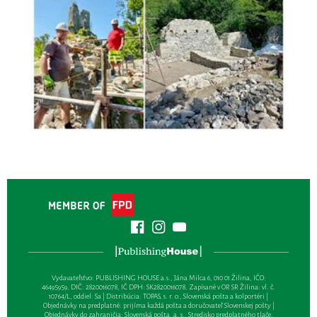
Vydavateľsťvo: PUBLISHING HOUSE a.s., Jána Milca 6, 010 01 Žilina, IČO:
46495959, DIČ: 2820016078, IČ DPH: SK2820016078, Zapísané v OR SR Žilina: vl. č.
10764/L, oddiel: Sa | Distribúcia: TOPAS, s. r. o., Slovenská pošta a kolportéri |
Objednávky na predplatné: prijíma každá pošta a doručovateľ Slovenskej pošty |
Objednávky do zahraničia: Slovenská pošta, a. s., Stredisko predplatného tlače,