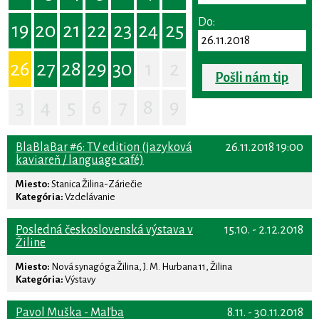
Do:
19
20
21
22
23
24
25
26
27
28
29
30
1
2
Pošli nám tip
3
4
5
6
7
8
9
BlaBlaBar #6: TV edition (jazyková
26.11.2018 19:00
kaviareň / language café)
Miesto:
Stanica Žilina-Záriečie
Kategória:
Vzdelávanie
Posledná československá výstava v
15.10. - 2.12.2018
Žiline
Miesto:
Nová synagóga Žilina, J. M. Hurbana 11, Žilina
Kategória:
Výstavy
Pavol Muška - Maľba
8.11. - 30.11.2018