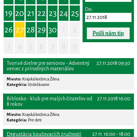
Do:
19
20
21
22
23
24
25
26
27
28
29
30
1
2
Pošli nám tip
3
4
5
6
7
8
9
Tvorivé dielne pre seniorov - Adventný
27.11.2018 09:30
veniec z prírodných materiálov
Miesto:
Krajská knižnica Žilina
Kategória:
Vzdelávanie
Biblosko - klub pre malých čitateľov od
27.11.2018 16:00
8 rokov
Miesto:
Krajská knižnica Žilina
Kategória:
Pre deti
Degustácia koučovacích zručností
27.11. 16:00 - 18:00