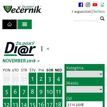
7. august 2026 |
Štefánia
|
<
NOVEMBER 2018
>
Kategória:
PON
UTO
STR
ŠTV
PIA
SOB
NED
29
30
31
1
2
3
4
Miesto:
5
6
7
8
9
10
11
Od:
12
13
14
15
16
17
18