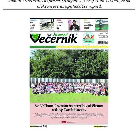
vhodné si dátum a čas preveriť u organizátora aj z toho dôvodu, že na
niektoré je treba prihlásiť sa vopred.