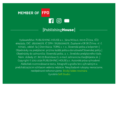
Vydavateľsťvo: PUBLISHING HOUSE a.s., Jána Milca 6, 010 01 Žilina, IČO:
46495959, DIČ: 2820016078, IČ DPH: SK2820016078, Zapísané v OR SR Žilina: vl. č.
10764/L, oddiel: Sa | Distribúcia: TOPAS, s. r. o., Slovenská pošta a kolportéri |
Objednávky na predplatné: prijíma každá pošta a doručovateľ Slovenskej pošty |
Objednávky do zahraničia: Slovenská pošta, a. s., Stredisko predplatného tlače,
Nám. slobody 27, 810 05 Bratislava 15, e-mail:
zahranicna.tlac@slposta.sk
. |
Copyright © 2012-2026 PUBLISHING HOUSE a.s. Autorské práva vyhradené.
Akékoľvek rozmnožovanie textu, fotografií a grafov len s výhradným a
predchádzajúcim súhlasom vedenia redakcie. Nevyžiadané rukopisy nevraciame,
neobjednané nehonorujeme.
Etický kódex novinára
Vyrobilo
Soft Studio