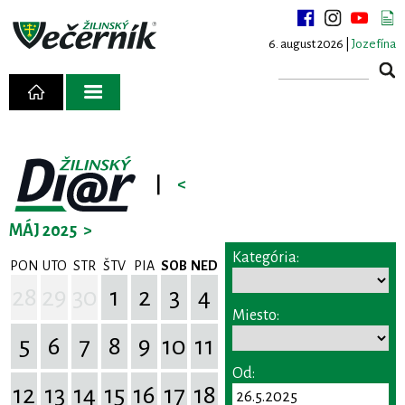
6. august 2026 |
Jozefína
|
<
MÁJ 2025
>
Kategória:
PON
UTO
STR
ŠTV
PIA
SOB
NED
28
29
30
1
2
3
4
Miesto:
5
6
7
8
9
10
11
Od:
12
13
14
15
16
17
18