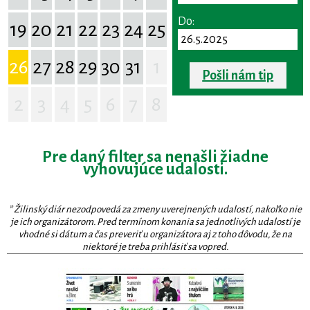
Do:
19
20
21
22
23
24
25
26
27
28
29
30
31
1
Pošli nám tip
2
3
4
5
6
7
8
Pre daný filter sa nenašli žiadne
vyhovujúce udalosti.
* Žilinský diár nezodpovedá za zmeny uverejnených udalostí, nakoľko nie
je ich organizátorom. Pred termínom konania sa jednotlivých udalostí je
vhodné si dátum a čas preveriť u organizátora aj z toho dôvodu, že na
niektoré je treba prihlásiť sa vopred.