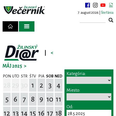
7. august 2026 |
Štefánia
|
<
MÁJ 2025
>
Kategória:
PON
UTO
STR
ŠTV
PIA
SOB
NED
28
29
30
1
2
3
4
Miesto:
5
6
7
8
9
10
11
Od:
12
13
14
15
16
17
18