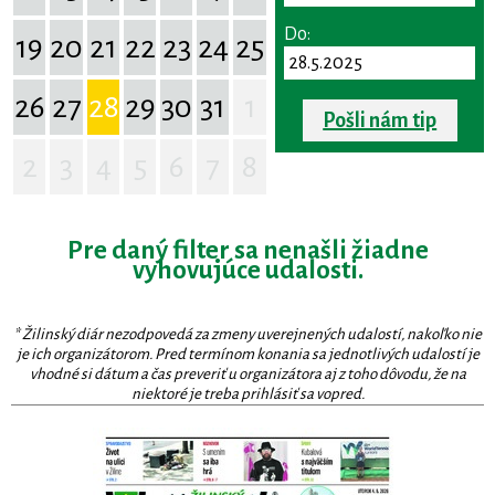
Do:
19
20
21
22
23
24
25
26
27
28
29
30
31
1
Pošli nám tip
2
3
4
5
6
7
8
Pre daný filter sa nenašli žiadne
vyhovujúce udalosti.
* Žilinský diár nezodpovedá za zmeny uverejnených udalostí, nakoľko nie
je ich organizátorom. Pred termínom konania sa jednotlivých udalostí je
vhodné si dátum a čas preveriť u organizátora aj z toho dôvodu, že na
niektoré je treba prihlásiť sa vopred.