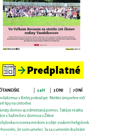
ČÍTANEJŠIE
24H
3 DNI
7 DNÍ
ndalizmus v Belej pokračuje. Niekto úmyselne ničí
aré lipy na cintoríne
vraty domov aj odmietaná pomoc. Taká je realita
áce s ľuďmi bez domova v Žiline
chylovka rozvonia medom a ožije zvukom heligónok
hovorím, že som umelec. Ja sa s umením iba hrám.