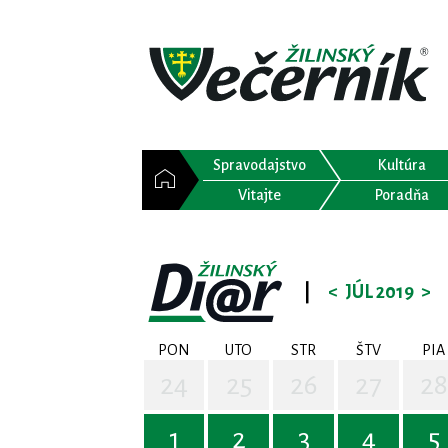
Spravodajstvo
Kultúra
Vitajte
Poradňa
|
<
JÚL 2019
>
PON
UTO
STR
ŠTV
PIA
24
25
26
27
28
1
2
3
4
5