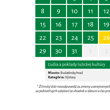
8
9
10
11
12
15
16
17
18
19
22
23
24
25
26
29
30
31
1
2
Ľudia a poklady lužickej kultúry
Miesto:
Budatínsky hrad
Kategória:
Výstavy
* Žilinský diár nezodpovedá za zmeny uverejnených
sa jednotlivých udalostí je vhodné si dátum a čas prev