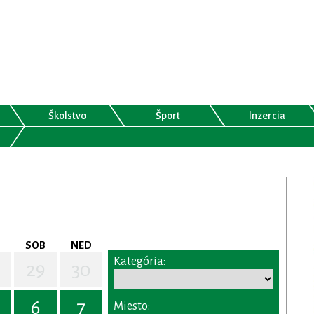
Školstvo
Šport
Inzercia
SOB
NED
Kategória:
29
30
6
7
Miesto: