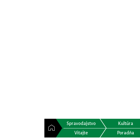
Spravodajstvo
Kultúra
Vitajte
Poradňa