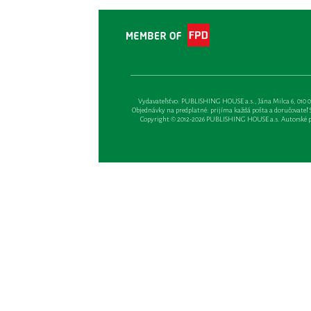
Vydavateľsťvo: PUBLISHING HOUSE a.s., Jána Milca 6, 010 01 Ži
Objednávky na predplatné: prijíma každá pošta a doručovateľ Sl
Copyright © 2012-2026 PUBLISHING HOUSE a.s. Autorské prá