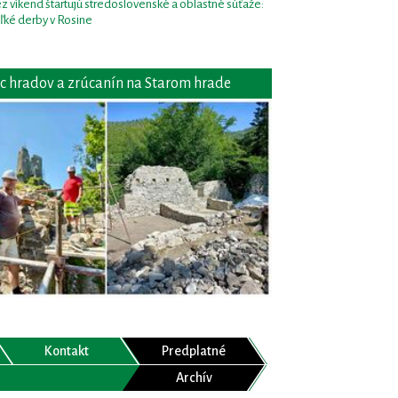
z víkend štartujú stredoslovenské a oblastné súťaže:
ľké derby v Rosine
c hradov a zrúcanín na Starom hrade
Kontakt
Predplatné
Archív