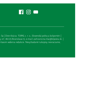
| Distribúcia: TOPAS, s. r. o., Slovenská pošta a kolportéri |
27, 810 05 Bratislava 15, e-mail:
zahranicna.tlac@slposta.sk
. |
hlasom vedenia redakcie. Nevyžiadané rukopisy nevraciame,