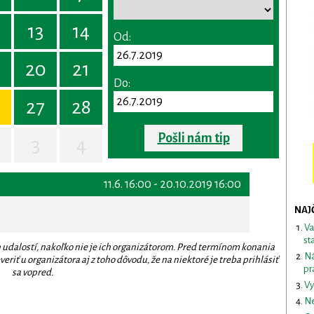
13
14
Od:
20
21
Do:
27
28
Pošli nám tip
3
4
11.6. 16:00 - 20.10.2019 16:00
NAJ
Va
st
 udalostí, nakoľko nie je ich organizátorom. Pred termínom konania
Ná
eriť u organizátora aj z toho dôvodu, že na niektoré je treba prihlásiť
pr
sa vopred.
Vy
Ne