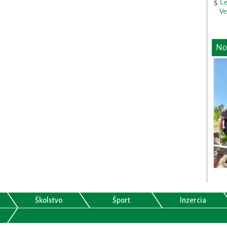
Ce
Ve
No
Školstvo
Šport
Inzercia