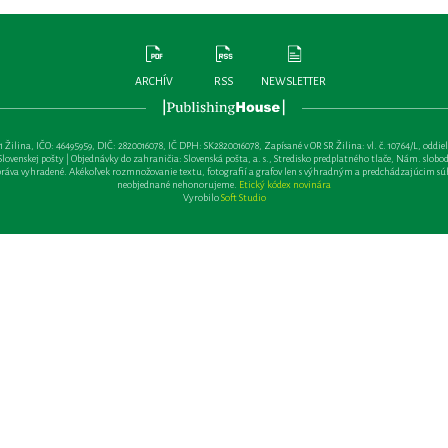
ARCHÍV
RSS
NEWSLETTER
lina, IČO: 46495959, DIČ: 2820016078, IČ DPH: SK2820016078, Zapísané v OR SR Žilina: vl. č. 10764/L, oddiel: Sa 
ovenskej pošty | Objednávky do zahraničia: Slovenská pošta, a. s., Stredisko predplatného tlače, Nám. slobody 
va vyhradené. Akékoľvek rozmnožovanie textu, fotografií a grafov len s výhradným a predchádzajúcim sú
neobjednané nehonorujeme.
Etický kódex novinára
Vyrobilo
Soft Studio