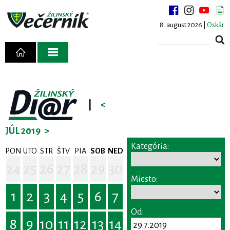
8. august 2026 |
Oskár
|
<
JÚL 2019
>
Kategória:
PON
UTO
STR
ŠTV
PIA
SOB
NED
24
25
26
27
28
29
30
Miesto:
1
2
3
4
5
6
7
Od:
8
9
10
11
12
13
14