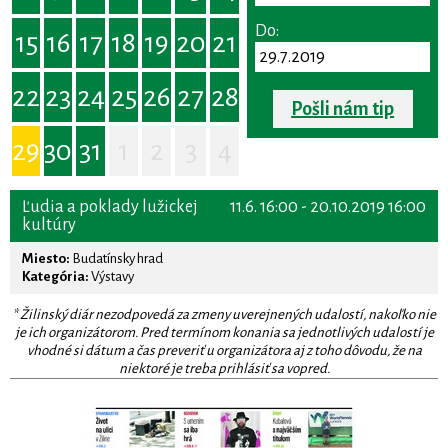
Do:
15
16
17
18
19
20
21
22
23
24
25
26
27
28
Pošli nám tip
29
30
31
1
2
3
4
Ľudia a poklady lužickej
11.6. 16:00 - 20.10.2019 16:00
kultúry
Miesto:
Budatínsky hrad
Kategória:
Výstavy
* Žilinský diár nezodpovedá za zmeny uverejnených udalostí, nakoľko nie
je ich organizátorom. Pred termínom konania sa jednotlivých udalostí je
vhodné si dátum a čas preveriť u organizátora aj z toho dôvodu, že na
niektoré je treba prihlásiť sa vopred.