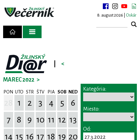
8. august 2026 |
Oskár
|
<
MAREC 2022
>
Kategória:
PON
UTO
STR
ŠTV
PIA
SOB
NED
28
1
2
3
4
5
6
Miesto:
7
8
9
10
11
12
13
Od:
14
15
16
17
18
19
20