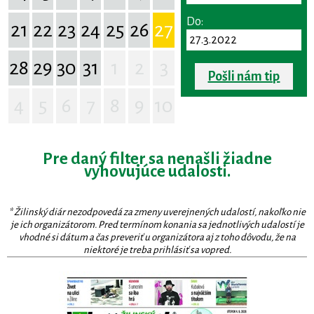
Do:
21
22
23
24
25
26
27
28
29
30
31
1
2
3
Pošli nám tip
4
5
6
7
8
9
10
Pre daný filter sa nenašli žiadne
vyhovujúce udalosti.
* Žilinský diár nezodpovedá za zmeny uverejnených udalostí, nakoľko nie
je ich organizátorom. Pred termínom konania sa jednotlivých udalostí je
vhodné si dátum a čas preveriť u organizátora aj z toho dôvodu, že na
niektoré je treba prihlásiť sa vopred.