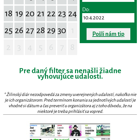
Do:
18
19
20
21
22
23
24
25
26
27
28
29
30
1
Pošli nám tip
2
3
4
5
6
7
8
Pre daný filter sa nenašli žiadne
vyhovujúce udalosti.
* Žilinský diár nezodpovedá za zmeny uverejnených udalostí, nakoľko nie
je ich organizátorom. Pred termínom konania sa jednotlivých udalostí je
vhodné si dátum a čas preveriť u organizátora aj z toho dôvodu, že na
niektoré je treba prihlásiť sa vopred.