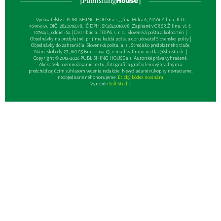
Vydavateľsťvo: PUBLISHING HOUSE a.s., Jána Milca 6, 010 01 Žilina, IČO:
46495959, DIČ: 2820016078, IČ DPH: SK2820016078, Zapísané v OR SR Žilina: vl. č.
10764/L, oddiel: Sa | Distribúcia: TOPAS, s. r. o., Slovenská pošta a kolportéri |
Objednávky na predplatné: prijíma každá pošta a doručovateľ Slovenskej pošty |
Objednávky do zahraničia: Slovenská pošta, a. s., Stredisko predplatného tlače,
Nám. slobody 27, 810 05 Bratislava 15, e-mail:
zahranicna.tlac@slposta.sk
. |
Copyright © 2012-2026 PUBLISHING HOUSE a.s. Autorské práva vyhradené.
Akékoľvek rozmnožovanie textu, fotografií a grafov len s výhradným a
predchádzajúcim súhlasom vedenia redakcie. Nevyžiadané rukopisy nevraciame,
neobjednané nehonorujeme.
Etický kódex novinára
Vyrobilo
Soft Studio