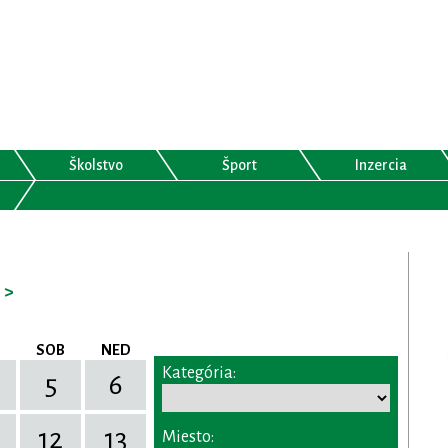
Školstvo
Šport
Inzercia
>
SOB
NED
Kategória:
5
6
12
13
Miesto: