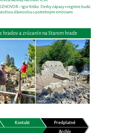
ZHOVOR – Igor Krško: Derby zápasy v regióne budú
utočnou slávnosťou s potrebnými emóciami
c hradov a zrúcanín na Starom hrade
Kontakt
Predplatné
Archív