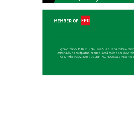
Vydavateľsťvo: PUBLISHING HOUSE a.s., Jána Milca 6, 010 01 Ži
Objednávky na predplatné: prijíma každá pošta a doručovateľ Sl
Copyright © 2012-2026 PUBLISHING HOUSE a.s. Autorské prá