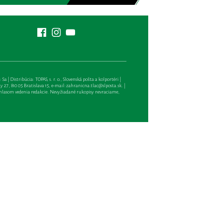
| Distribúcia: TOPAS, s. r. o., Slovenská pošta a kolportéri |
27, 810 05 Bratislava 15, e-mail:
zahranicna.tlac@slposta.sk
. |
hlasom vedenia redakcie. Nevyžiadané rukopisy nevraciame,