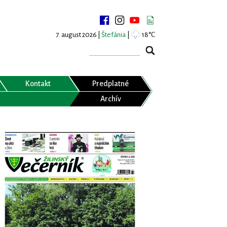
7. august 2026 |
Štefánia
|
18°C
Kontakt
Predplatné
Archív