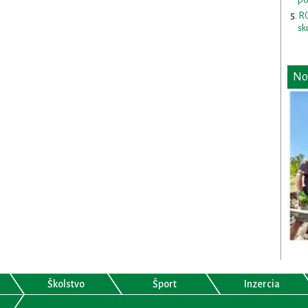
RO
sk
No
Školstvo
Šport
Inzercia