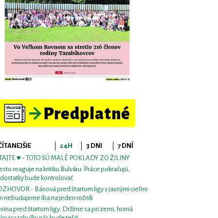
ČÍTANEJŠIE
24H
3 DNI
7 DNÍ
TAJTE ♥ - TOTO SÚ MALÉ POKLADY ZO ŽILINY
sto reaguje na kritiku Bulváru: Práce pokračujú,
dostatky bude kontrolovať
ZHOVOR - Bánová pred štartom ligy s jasnými cieľmi:
m nebudujeme iba na jeden ročník
sina pred štartom ligy: Držíme sa pri zemi, horná
lovica tabuľky nás bude tešiť