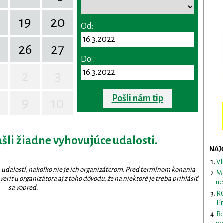
19
20
Od:
26
27
Do:
2
3
Pošli nám tip
9
10
ašli žiadne vyhovujúce udalosti.
NAJ
VI
 udalostí, nakoľko nie je ich organizátorom. Pred termínom konania
Me
eriť u organizátora aj z toho dôvodu, že na niektoré je treba prihlásiť
ne
sa vopred.
RO
Tí
Ro
po