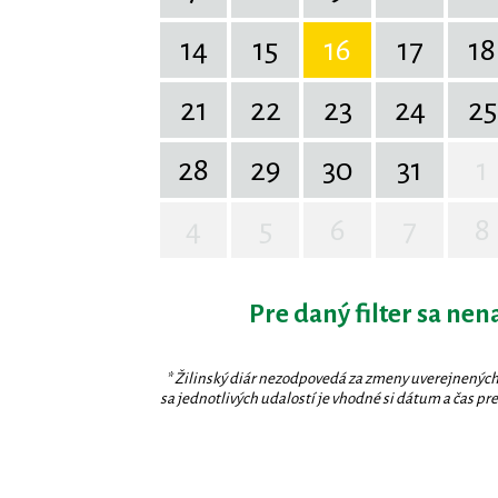
14
15
16
17
18
21
22
23
24
25
28
29
30
31
1
4
5
6
7
8
Pre daný filter sa nen
* Žilinský diár nezodpovedá za zmeny uverejnených
sa jednotlivých udalostí je vhodné si dátum a čas prev