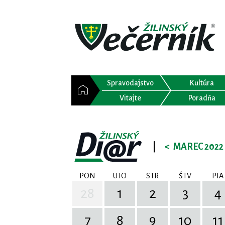
Spravodajstvo
Kultúra
Vitajte
Poradňa
|
<
MAREC 2022
PON
UTO
STR
ŠTV
PIA
28
1
2
3
4
7
8
9
10
11