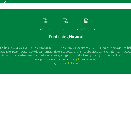
ARCHÍV
RSS
NEWSLETTER
lina, IČO: 46495959, DIČ: 2820016078, IČ DPH: SK2820016078, Zapísané v OR SR Žilina: vl. č. 10764/L, oddiel: Sa 
ovenskej pošty | Objednávky do zahraničia: Slovenská pošta, a. s., Stredisko predplatného tlače, Nám. slobody 
va vyhradené. Akékoľvek rozmnožovanie textu, fotografií a grafov len s výhradným a predchádzajúcim sú
neobjednané nehonorujeme.
Etický kódex novinára
Vyrobilo
Soft Studio