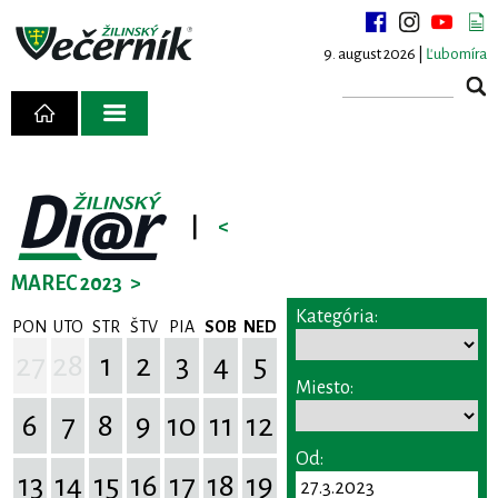
9. august 2026 |
Ľubomíra
|
<
MAREC 2023
>
Kategória:
PON
UTO
STR
ŠTV
PIA
SOB
NED
27
28
1
2
3
4
5
Miesto:
6
7
8
9
10
11
12
Od:
13
14
15
16
17
18
19