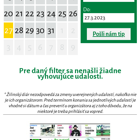
Do:
20
21
22
23
24
25
26
27
28
29
30
31
1
2
Pošli nám tip
3
4
5
6
7
8
9
Pre daný filter sa nenašli žiadne
vyhovujúce udalosti.
* Žilinský diár nezodpovedá za zmeny uverejnených udalostí, nakoľko nie
je ich organizátorom. Pred termínom konania sa jednotlivých udalostí je
vhodné si dátum a čas preveriť u organizátora aj z toho dôvodu, že na
niektoré je treba prihlásiť sa vopred.