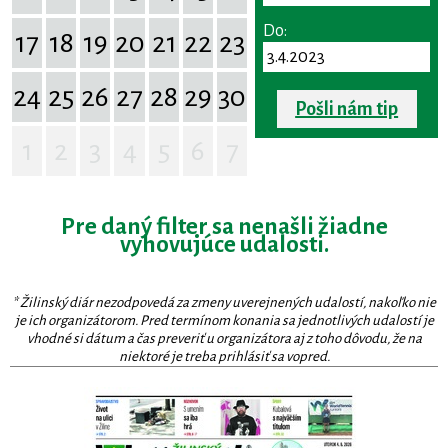
Do:
17
18
19
20
21
22
23
24
25
26
27
28
29
30
Pošli nám tip
1
2
3
4
5
6
7
Pre daný filter sa nenašli žiadne
vyhovujúce udalosti.
* Žilinský diár nezodpovedá za zmeny uverejnených udalostí, nakoľko nie
je ich organizátorom. Pred termínom konania sa jednotlivých udalostí je
vhodné si dátum a čas preveriť u organizátora aj z toho dôvodu, že na
niektoré je treba prihlásiť sa vopred.