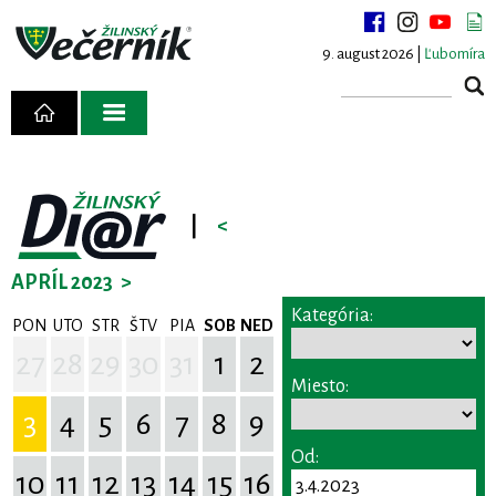
9. august 2026 |
Ľubomíra
|
<
APRÍL 2023
>
Kategória:
PON
UTO
STR
ŠTV
PIA
SOB
NED
27
28
29
30
31
1
2
Miesto:
3
4
5
6
7
8
9
Od:
10
11
12
13
14
15
16