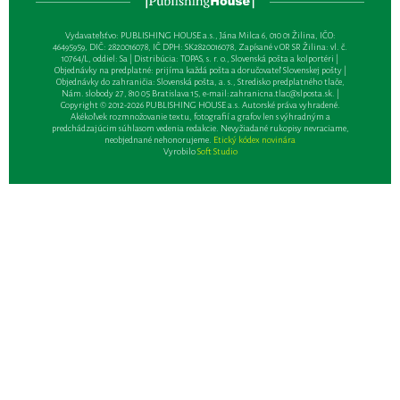
Vydavateľsťvo: PUBLISHING HOUSE a.s., Jána Milca 6, 010 01 Žilina, IČO:
46495959, DIČ: 2820016078, IČ DPH: SK2820016078, Zapísané v OR SR Žilina: vl. č.
10764/L, oddiel: Sa | Distribúcia: TOPAS, s. r. o., Slovenská pošta a kolportéri |
Objednávky na predplatné: prijíma každá pošta a doručovateľ Slovenskej pošty |
Objednávky do zahraničia: Slovenská pošta, a. s., Stredisko predplatného tlače,
Nám. slobody 27, 810 05 Bratislava 15, e-mail:
zahranicna.tlac@slposta.sk
. |
Copyright © 2012-2026 PUBLISHING HOUSE a.s. Autorské práva vyhradené.
Akékoľvek rozmnožovanie textu, fotografií a grafov len s výhradným a
predchádzajúcim súhlasom vedenia redakcie. Nevyžiadané rukopisy nevraciame,
neobjednané nehonorujeme.
Etický kódex novinára
Vyrobilo
Soft Studio