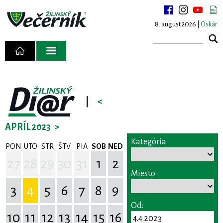
8. august 2026 |
Oskár
|
<
APRÍL 2023
>
Kategória:
PON
UTO
STR
ŠTV
PIA
SOB
NED
27
28
29
30
31
1
2
Miesto:
3
4
5
6
7
8
9
Od:
10
11
12
13
14
15
16