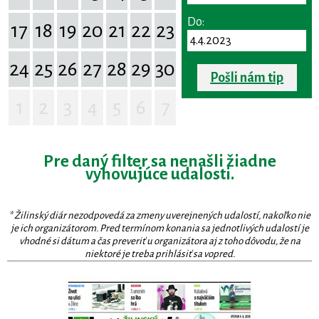
Do:
17
18
19
20
21
22
23
24
25
26
27
28
29
30
Pošli nám tip
1
2
3
4
5
6
7
Pre daný filter sa nenašli žiadne
vyhovujúce udalosti.
* Žilinský diár nezodpovedá za zmeny uverejnených udalostí, nakoľko nie
je ich organizátorom. Pred termínom konania sa jednotlivých udalostí je
vhodné si dátum a čas preveriť u organizátora aj z toho dôvodu, že na
niektoré je treba prihlásiť sa vopred.